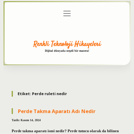
menüyü
Anasayfa
Gizlilik
Yasal
Hakkımızda
aç
Politikası
Uyarı
Renkli Teknoloji Hikayeleri
Dijital dünyada neşeli bir macera!
Etiket:
Perde ruleti nedir
Perde Takma Aparatı Adı Nedir
Tarih: Kasım 14, 2024
Perde takma aparatı ismi nedir? Perde tutucu olarak da bilinen