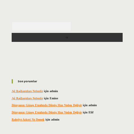
Arama
Son yorumlar
Ağ Bağlantıları Nelerdir
için
admin
Ağ Bağlantıları Nelerdir
için
Emine
Dünyanın Güneş Etrafında Dönüş Hızı Neden Değişir
için
admin
Dünyanın Güneş Etrafında Dönüş Hızı Neden Değişir
için
Elif
Bahriye Askeri Ne Demek
için
admin