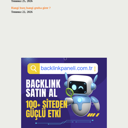
Temmuz 25, 2026
Hangi burç hangi gruba girer ?
Temmuz 22, 2026