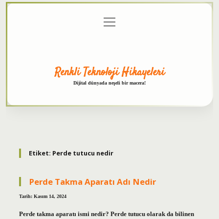
menüyü
Anasayfa
Gizlilik
Yasal
Hakkımızda
aç
Politikası
Uyarı
Renkli Teknoloji Hikayeleri
Dijital dünyada neşeli bir macera!
Etiket:
Perde tutucu nedir
Perde Takma Aparatı Adı Nedir
Tarih: Kasım 14, 2024
Perde takma aparatı ismi nedir? Perde tutucu olarak da bilinen