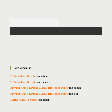
Arama
Son yorumlar
Ağ Bağlantıları Nelerdir
için
admin
Ağ Bağlantıları Nelerdir
için
Emine
Dünyanın Güneş Etrafında Dönüş Hızı Neden Değişir
için
admin
Dünyanın Güneş Etrafında Dönüş Hızı Neden Değişir
için
Elif
Bahriye Askeri Ne Demek
için
admin