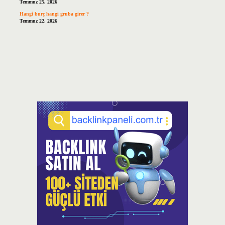
Temmuz 25, 2026
Hangi burç hangi gruba girer ?
Temmuz 22, 2026