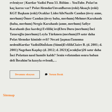
evleniyor | Kurtlar Vadisi Pusu 53. Bölüm – YouTube. Polat’ın
kaç karısı var? Polat AlemdarUnvanBaron (eski) Aksaçlı (eski)
KGT Başkanı (eski) Ocaklar LiderAileNazife Candan (üvey anne,
merhum) Ömer Candan (üvey baba, merhum) Mehmet Karahanlı
(baba, merhum) Nergiz Karahanlı (anne, merhum) Safiye
Karahanlı (kız kardeş) Evlilik( ies)Ebru Duru (merhum) İnci
Tataroğlu (merhum) Leyla Türkmen (merhum)19 satır daha
Polat Alemdar kiminle evli? Necati ŞaşmazTanınma
nedeniKurtlar VadisiDinİslam (Sünni)EvlilikClaire B. (d. 2001; d.
2001) Nagehan Kaşıkçı (d. 2012; d. 2021)Çocuk(lar)26 satır daha
İnci Polattan nasıl hamile kaldı? Senin vefatından sonra baban
deli İbrahim’in kızıyla evlendi,…
Polat
Devamını okuyun
Yorum Bırak
Kiminle
Evli
Sitemap