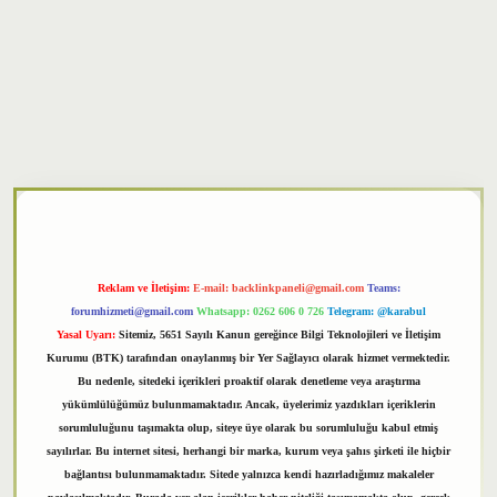
xper
Reklam ve İletişim:
E-mail:
backlinkpaneli@gmail.com
Teams:
forumhizmeti@gmail.com
Whatsapp: 0262 606 0 726
Telegram: @karabul
Yasal Uyarı:
Sitemiz, 5651 Sayılı Kanun gereğince Bilgi Teknolojileri ve İletişim
Kurumu (BTK) tarafından onaylanmış bir Yer Sağlayıcı olarak hizmet vermektedir.
Bu nedenle, sitedeki içerikleri proaktif olarak denetleme veya araştırma
yükümlülüğümüz bulunmamaktadır. Ancak, üyelerimiz yazdıkları içeriklerin
sorumluluğunu taşımakta olup, siteye üye olarak bu sorumluluğu kabul etmiş
sayılırlar. Bu internet sitesi, herhangi bir marka, kurum veya şahıs şirketi ile hiçbir
bağlantısı bulunmamaktadır. Sitede yalnızca kendi hazırladığımız makaleler