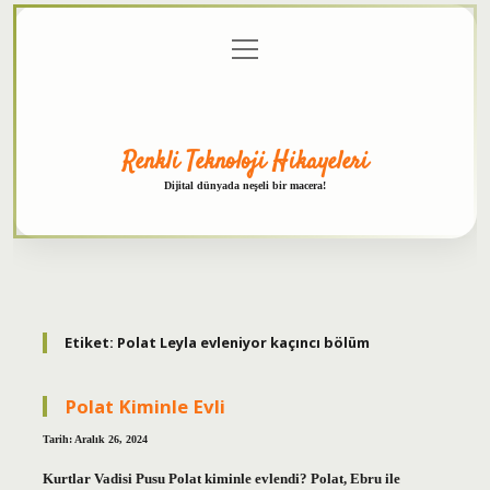
menüyü
Anasayfa
Gizlilik
Yasal
Hakkımızda
aç
Politikası
Uyarı
Renkli Teknoloji Hikayeleri
Dijital dünyada neşeli bir macera!
Etiket:
Polat Leyla evleniyor kaçıncı bölüm
Polat Kiminle Evli
Tarih: Aralık 26, 2024
Kurtlar Vadisi Pusu Polat kiminle evlendi? Polat, Ebru ile