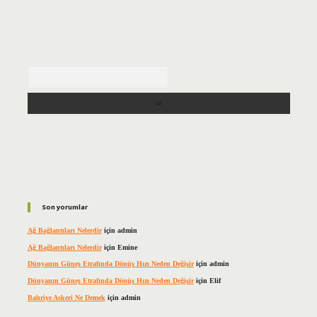
Arama
Son yorumlar
Ağ Bağlantıları Nelerdir
için
admin
Ağ Bağlantıları Nelerdir
için
Emine
Dünyanın Güneş Etrafında Dönüş Hızı Neden Değişir
için
admin
Dünyanın Güneş Etrafında Dönüş Hızı Neden Değişir
için
Elif
Bahriye Askeri Ne Demek
için
admin