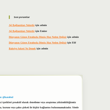
Son yorumlar
Ağ Bağlantıları Nelerdir
için
admin
Ağ Bağlantıları Nelerdir
için
Emine
Dünyanın Güneş Etrafında Dönüş Hızı Neden Değişir
için
admin
Dünyanın Güneş Etrafında Dönüş Hızı Neden Değişir
için
Elif
Bahriye Askeri Ne Demek
için
admin
m: @karabul
eki içerikleri proaktif olarak denetleme veya araştırma yükümlülüğümüz
a, kurum veya şahıs şirketi ile hiçbir bağlantısı bulunmamaktadır. Sitede