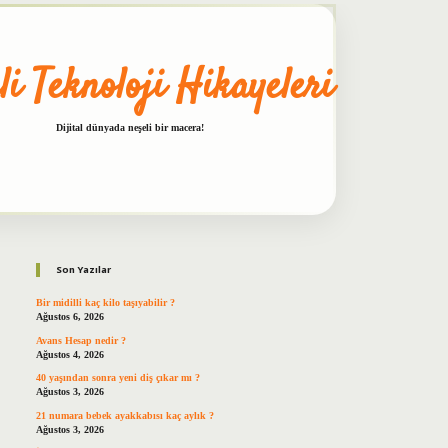
li Teknoloji Hikayeleri
Dijital dünyada neşeli bir macera!
Sidebar
betxper
Son Yazılar
Bir midilli kaç kilo taşıyabilir ?
Ağustos 6, 2026
Avans Hesap nedir ?
Ağustos 4, 2026
40 yaşından sonra yeni diş çıkar mı ?
Ağustos 3, 2026
21 numara bebek ayakkabısı kaç aylık ?
Ağustos 3, 2026