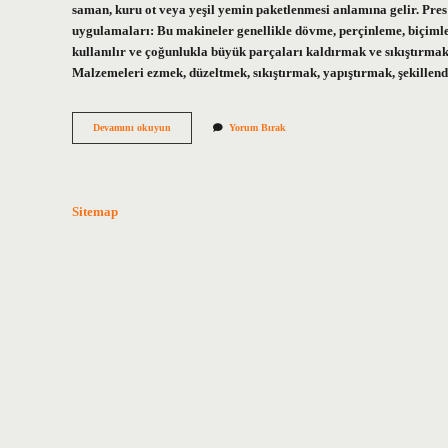
saman, kuru ot veya yeşil yemin paketlenmesi anlamına gelir. Pres
uygulamaları: Bu makineler genellikle dövme, perçinleme, biçimle
kullanılır ve çoğunlukla büyük parçaları kaldırmak ve sıkıştırmak i
Malzemeleri ezmek, düzeltmek, sıkıştırmak, yapıştırmak, şekillen
Balya
Devamını okuyun
Yorum Bırak
Pres
Makinası
Ne
Işe
Yarar
Sitemap