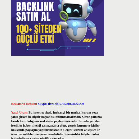
Reklam ve İletişim:
Skype: live:.cid.575569c608265c69
Yasal Uyarı:
Bu internet sitesi, herhangi bir marka, kurum veya
şahıs şirketi ile hiçbir bağlantısı bulunmamaktadır. Sitede yalnızca
kendi hazırladığımız makaleler paylaşılmaktadır. Burada yer alan
içerikler haber niteliği taşımamakta olup, gerçek kurum ve kişiler
hakkında paylaşım yapılmamaktadır. Gerçek kurum ve kişiler ile
isim benzerlikleri tamamen tesadüfidir. Sitemizdeki bilgiler taslak
halindedir ve tavsiye niteliği taşımazlar.