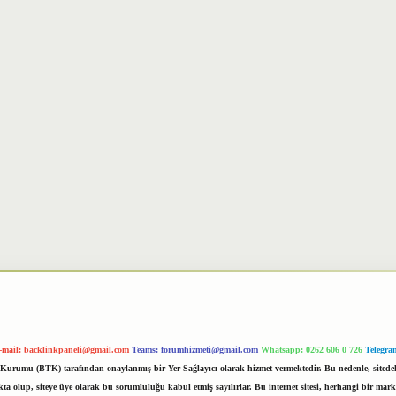
-mail:
backlinkpaneli@gmail.com
Teams:
forumhizmeti@gmail.com
Whatsapp: 0262 606 0 726
Telegra
im Kurumu (BTK) tarafından onaylanmış bir Yer Sağlayıcı olarak hizmet vermektedir. Bu nedenle, sited
 olup, siteye üye olarak bu sorumluluğu kabul etmiş sayılırlar. Bu internet sitesi, herhangi bir mark