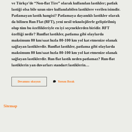
ve Türkçe’de “Non-flat Tire” olarak kullanılan lastikler; patlak
lastiği olsa bile uzun süre kullanılabilen lastiklere verilen isimdir.
Patlamayan lastik hangisi? Patlamaya dayanıklı lastikler olarak
da bilinen Run Flat (RFT), yeni nesil teknolojilerle geliştirilmiş
olup tüm bu özellikleriyle en iyi seçeneklerden biridir. RFT
özelliği nedir? Runflat lastikler, patlama gibi olaylarda
maksimum 80 km/saat hızla 80-100 km yol kat etmenize olanak
sağlayan lastiklerdir. Runflat lastikler, patlama gibi olaylarda
maksimum 80 km/saat hızla 80-100 km yol kat etmenize olanak
sağlayan lastiklerdir. Run flat lastik neden patlamaz? Run-flat
lastiklerin yan duvarları standart lastiklerin…
Bmw
Devamını okuyun
Yorum Bırak
Patlamayan
Lastik
Nedir
Sitemap