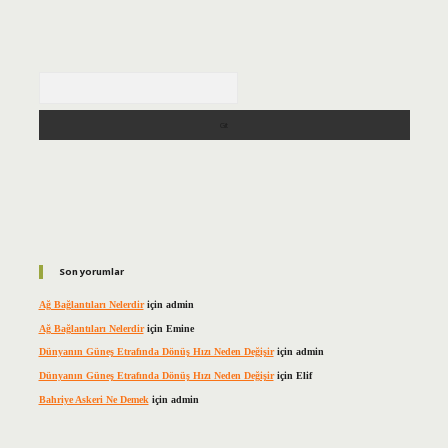
Arama
Son yorumlar
Ağ Bağlantıları Nelerdir
için
admin
Ağ Bağlantıları Nelerdir
için
Emine
Dünyanın Güneş Etrafında Dönüş Hızı Neden Değişir
için
admin
Dünyanın Güneş Etrafında Dönüş Hızı Neden Değişir
için
Elif
Bahriye Askeri Ne Demek
için
admin