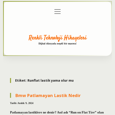
menüyü
Anasayfa
Gizlilik
Yasal
Hakkımızda
aç
Politikası
Uyarı
Renkli Teknoloji Hikayeleri
Dijital dünyada neşeli bir macera!
Etiket:
Runflat lastik yama olur mu
Bmw Patlamayan Lastik Nedir
Tarih: Aralık 9, 2024
Patlamayan lastiklere ne denir? Asıl adı “Run on Flat Tire” olan