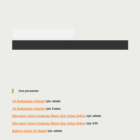
Arama
Son yorumlar
Ağ Bağlantıları Nelerdir
için
admin
Ağ Bağlantıları Nelerdir
için
Emine
Dünyanın Güneş Etrafında Dönüş Hızı Neden Değişir
için
admin
Dünyanın Güneş Etrafında Dönüş Hızı Neden Değişir
için
Elif
Bahriye Askeri Ne Demek
için
admin