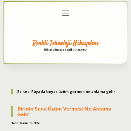
menüyü
Anasayfa
Gizlilik
Yasal
Hakkımızda
aç
Politikası
Uyarı
Renkli Teknoloji Hikayeleri
Dijital dünyada neşeli bir macera!
Etiket:
Rüyada beyaz üzüm görmek ne anlama gelir
Birinin Sana Üzüm Vermesi Ne Anlama
Gelir
Tarih: Kasım 11, 2024