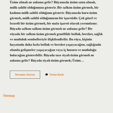
Üzüm almak ne anlama gelir? Rüyanızda üzüm satın almak,
mülk sahibi olduğunuzu gösterir. Bir salkım üzüm görmek, bir
kadının mülk sahibi olduğunu gösterir. Rüyanızda kuru üzüm
görmek, mülk sahibi olduğunuzun bir işaretidir. Çok güzel ve
lezzetli bir üzüm görmek, bir mala işareti olarak yorumlanır.
Rüyada salkım salkım üzüm görmek ne anlama gelir? Bir
rüyada bir salkım üzüm görmek genellikle bolluk, bereket, sağlık
ve mutluluk sembolleriyle ilişkilendirilir. Bu rüya, kişinin
hayatında daha fazla bolluk ve bereket yaşayacağını, sağlığında
olumlu gelişmeler yaşayacağını veya iç huzuru ve mutluluğu
bulacağını gösterebilir. Rüyada taze siyah üzüm görmek ne
anlama gelir? Rüyada siyah üzüm görmek; Üzüm…
Birinin
Devamını okuyun
Yorum Bırak
Sana
Üzüm
Vermesi
Ne
Anlama
Sitemap
Gelir