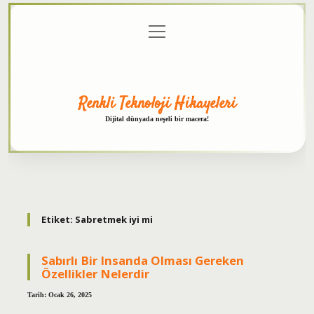
menüyü
Anasayfa
Gizlilik
Yasal
Hakkımızda
aç
Politikası
Uyarı
Renkli Teknoloji Hikayeleri
Dijital dünyada neşeli bir macera!
Etiket:
Sabretmek iyi mi
Sabırlı Bir Insanda Olması Gereken
Özellikler Nelerdir
Tarih: Ocak 26, 2025