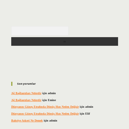
Arama
Son yorumlar
Ağ Bağlantıları Nelerdir
için
admin
Ağ Bağlantıları Nelerdir
için
Emine
Dünyanın Güneş Etrafında Dönüş Hızı Neden Değişir
için
admin
Dünyanın Güneş Etrafında Dönüş Hızı Neden Değişir
için
Elif
Bahriye Askeri Ne Demek
için
admin