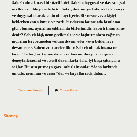
Sabırlı olmak nasıl bir özelliktir? Sabrın duygusal ve davranışsal
özellikleri olduğunu belirtir. Sabır, davranışsal olarak beklemeyi
ve duygusal olarak sakin olmayı içerir. Bir nesne veya kişiyi
beklerken can sıkıntısı ve zorlu bir durum karşısında kısıtlama
gibi olumsuz uyarılma etkilerinin birleşimidir. Sabırlı insan kime
denir? Sabırlı kişi, uzun gecikmelere ve kışkırtmalara rağmen,
moralini kaybetmeden yoluna devam eder veya beklemeye
devam eder. Sabrın zıttı aceleciliktir. Sabırlı olmak insana ne
katar? Sabır, bir kişinin daha az olumsuz duygu ve düşünce
deneyimlemesini ve stresli durumlarla daha iyi başa çıkmasını
sağlar. Bir araştırmaya göre, sabırlı insanlar “daha farkında,
umutlu, memnun ve cesur”dur ve hayatlarında daha…
Sabırlı
Devamını okuyun
Yorum Bırak
Bir
Insanda
Olması
Gereken
Özellikler
Sitemap
Nelerdir