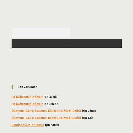
Arama
Son yorumlar
Ağ Bağlantıları Nelerdir
için
admin
Ağ Bağlantıları Nelerdir
için
Emine
Dünyanın Güneş Etrafında Dönüş Hızı Neden Değişir
için
admin
Dünyanın Güneş Etrafında Dönüş Hızı Neden Değişir
için
Elif
Bahriye Askeri Ne Demek
için
admin