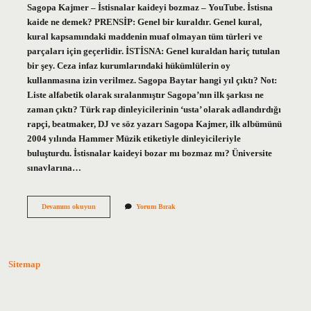
Sagopa Kajmer – İstisnalar kaideyi bozmaz – YouTube. İstisna
kaide ne demek? PRENSİP: Genel bir kuraldır. Genel kural,
kural kapsamındaki maddenin muaf olmayan tüm türleri ve
parçaları için geçerlidir. İSTİSNA: Genel kuraldan hariç tutulan
bir şey. Ceza infaz kurumlarındaki hükümlülerin oy
kullanmasına izin verilmez. Sagopa Baytar hangi yıl çıktı? Not:
Liste alfabetik olarak sıralanmıştır Sagopa’nın ilk şarkısı ne
zaman çıktı? Türk rap dinleyicilerinin ‘usta’ olarak adlandırdığı
rapçi, beatmaker, DJ ve söz yazarı Sagopa Kajmer, ilk albümünü
2004 yılında Hammer Müzik etiketiyle dinleyicileriyle
buluşturdu. İstisnalar kaideyi bozar mı bozmaz mı? Üniversite
sınavlarına…
Istisnalar
Devamını okuyun
Yorum Bırak
Kaideyi
Bozmaz
Sözü
Kime
Ait
Sitemap