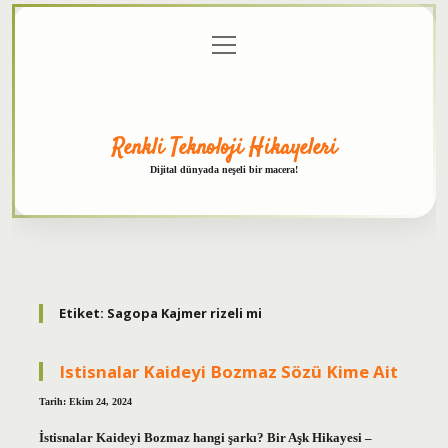
menüyü
Anasayfa
Gizlilik
Yasal
Hakkımızda
aç
Politikası
Uyarı
Renkli Teknoloji Hikayeleri
Dijital dünyada neşeli bir macera!
Etiket:
Sagopa Kajmer rizeli mi
Istisnalar Kaideyi Bozmaz Sözü Kime Ait
Tarih: Ekim 24, 2024
İstisnalar Kaideyi Bozmaz hangi şarkı? Bir Aşk Hikayesi –