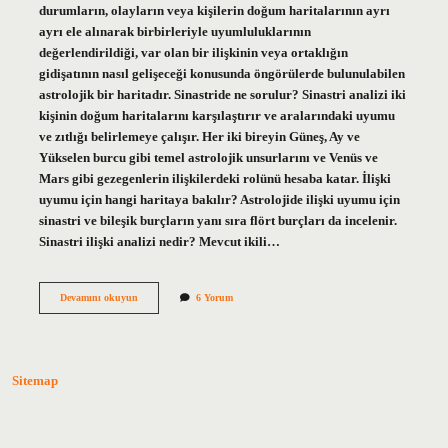
durumların, olayların veya kişilerin doğum haritalarının ayrı
ayrı ele alınarak birbirleriyle uyumluluklarının
değerlendirildiği, var olan bir ilişkinin veya ortaklığın
gidişatının nasıl gelişeceği konusunda öngörülerde bulunulabilen
astrolojik bir haritadır. Sinastride ne sorulur? Sinastri analizi iki
kişinin doğum haritalarını karşılaştırır ve aralarındaki uyumu
ve zıtlığı belirlemeye çalışır. Her iki bireyin Güneş, Ay ve
Yükselen burcu gibi temel astrolojik unsurlarını ve Venüs ve
Mars gibi gezegenlerin ilişkilerdeki rolünü hesaba katar. İlişki
uyumu için hangi haritaya bakılır? Astrolojide ilişki uyumu için
sinastri ve bileşik burçların yanı sıra flört burçları da incelenir.
Sinastri ilişki analizi nedir? Mevcut ikili…
Sinastri
Devamını okuyun
6 Yorum
Haritasında
Neye
Bakılır
Sitemap