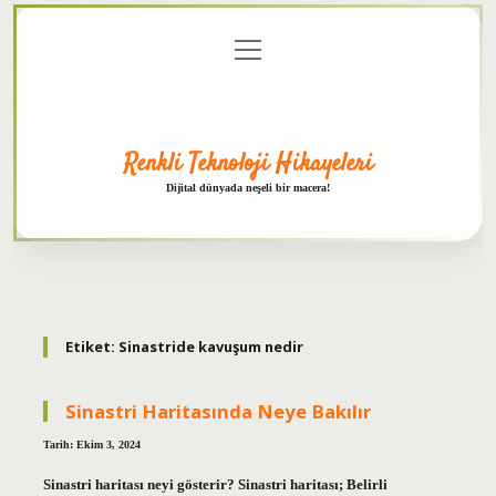
menüyü
Anasayfa
Gizlilik
Yasal
Hakkımızda
aç
Politikası
Uyarı
Renkli Teknoloji Hikayeleri
Dijital dünyada neşeli bir macera!
Etiket:
Sinastride kavuşum nedir
Sinastri Haritasında Neye Bakılır
Tarih: Ekim 3, 2024
Sinastri haritası neyi gösterir? Sinastri haritası; Belirli