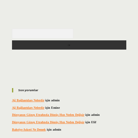
Arama
Son yorumlar
Ağ Bağlantıları Nelerdir
için
admin
Ağ Bağlantıları Nelerdir
için
Emine
Dünyanın Güneş Etrafında Dönüş Hızı Neden Değişir
için
admin
Dünyanın Güneş Etrafında Dönüş Hızı Neden Değişir
için
Elif
Bahriye Askeri Ne Demek
için
admin