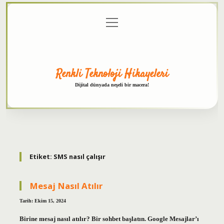
menüyü
Anasayfa
Gizlilik
Yasal
Hakkımızda
aç
Politikası
Uyarı
Renkli Teknoloji Hikayeleri
Dijital dünyada neşeli bir macera!
Etiket:
SMS nasıl çalışır
Mesaj Nasıl Atılır
Tarih: Ekim 15, 2024
Birine mesaj nasıl atılır? Bir sohbet başlatın. Google Mesajlar’ı