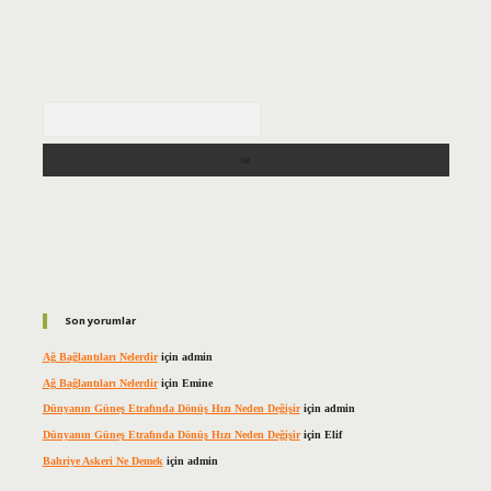
Arama
Son yorumlar
Ağ Bağlantıları Nelerdir
için
admin
Ağ Bağlantıları Nelerdir
için
Emine
Dünyanın Güneş Etrafında Dönüş Hızı Neden Değişir
için
admin
Dünyanın Güneş Etrafında Dönüş Hızı Neden Değişir
için
Elif
Bahriye Askeri Ne Demek
için
admin