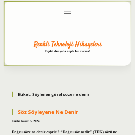
menüyü
Anasayfa
Gizlilik
Yasal
Hakkımızda
aç
Politikası
Uyarı
Renkli Teknoloji Hikayeleri
Dijital dünyada neşeli bir macera!
Etiket:
Söylenen güzel söze ne denir
Söz Söyleyene Ne Denir
Tarih: Kasım 5, 2024
Doğru söze ne denir esprisi? “Doğru söz nedir” (TDK) sözü ne