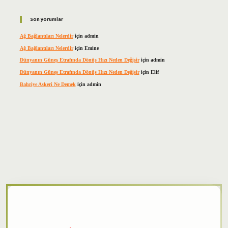
Son yorumlar
Ağ Bağlantıları Nelerdir
için
admin
Ağ Bağlantıları Nelerdir
için
Emine
Dünyanın Güneş Etrafında Dönüş Hızı Neden Değişir
için
admin
Dünyanın Güneş Etrafında Dönüş Hızı Neden Değişir
için
Elif
Bahriye Askeri Ne Demek
için
admin
per