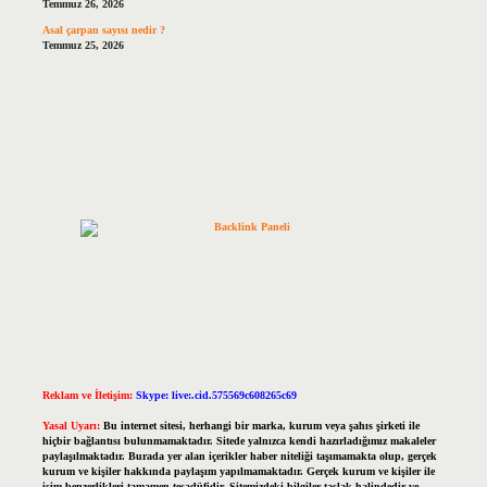
Temmuz 26, 2026
Asal çarpan sayısı nedir ?
Temmuz 25, 2026
Reklam ve İletişim:
Skype: live:.cid.575569c608265c69
Yasal Uyarı:
Bu internet sitesi, herhangi bir marka, kurum veya şahıs şirketi ile
hiçbir bağlantısı bulunmamaktadır. Sitede yalnızca kendi hazırladığımız makaleler
paylaşılmaktadır. Burada yer alan içerikler haber niteliği taşımamakta olup, gerçek
kurum ve kişiler hakkında paylaşım yapılmamaktadır. Gerçek kurum ve kişiler ile
isim benzerlikleri tamamen tesadüfidir. Sitemizdeki bilgiler taslak halindedir ve