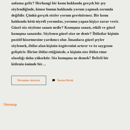
anlama gelir? Herhangi bir konu hakkında gerçek bir şey
söylendiğinde, kimse bunun hakkında yorum yapmak zorunda
değildir. Çünkü gerçek sözler yorum gerektirmez. Bir konu
hakkında kötü niyetli yorumlar, yorumu yapan kişiye zarar verir.
Güzel söz söyleme sanatı nedir? Konuşma sanatı, etkili ve güzel
konuşma sanatıdır. Söylenen güzel söze ne denir? İltifatlar kişinin
pozitif hissetmesine yardımcı olur. İnsanlara güzel şeyler
söylemek, iltifat alan kişinin özgüvenini artırır ve öz saygısını
geliştirir. Birine iltifat ettiğinizde, o kişinin size iltifat etme
olasılığı daha yüksektir. Söz konuşma ne demek? Belirli bir
kitlenin önünde bir…
Söz
Devamını okuyun
Yorum Bırak
Söyleyene
Ne
Denir
Sitemap