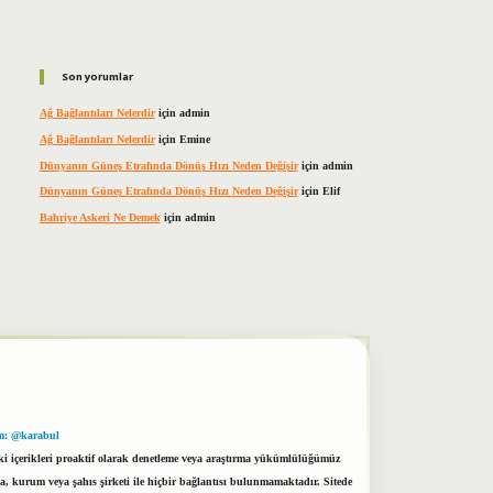
Son yorumlar
Ağ Bağlantıları Nelerdir
için
admin
Ağ Bağlantıları Nelerdir
için
Emine
Dünyanın Güneş Etrafında Dönüş Hızı Neden Değişir
için
admin
Dünyanın Güneş Etrafında Dönüş Hızı Neden Değişir
için
Elif
Bahriye Askeri Ne Demek
için
admin
m: @karabul
eki içerikleri proaktif olarak denetleme veya araştırma yükümlülüğümüz
a, kurum veya şahıs şirketi ile hiçbir bağlantısı bulunmamaktadır. Sitede