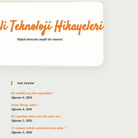
li Teknoloji Hikayeleri
Dijital dünyada neşeli bir macera!
Sidebar
betxper
Son Yazılar
Bir midilli kaç kilo taşıyabilir ?
Ağustos 6, 2026
Avans Hesap nedir ?
Ağustos 4, 2026
40 yaşından sonra yeni diş çıkar mı ?
Ağustos 3, 2026
21 numara bebek ayakkabısı kaç aylık ?
Ağustos 3, 2026