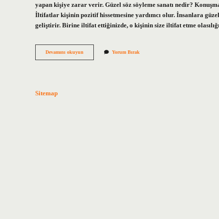
yapan kişiye zarar verir. Güzel söz söyleme sanatı nedir? Konuşma 
İltifatlar kişinin pozitif hissetmesine yardımcı olur. İnsanlara güzel
geliştirir. Birine iltifat ettiğinizde, o kişinin size iltifat etme ol
Söz
Devamını okuyun
Yorum Bırak
Söyleyene
Ne
Denir
Sitemap