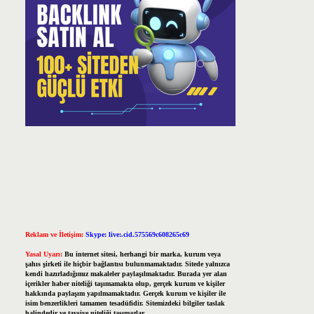
Reklam ve İletişim:
Skype: live:.cid.575569c608265c69
Yasal Uyarı:
Bu internet sitesi, herhangi bir marka, kurum veya
şahıs şirketi ile hiçbir bağlantısı bulunmamaktadır. Sitede yalnızca
kendi hazırladığımız makaleler paylaşılmaktadır. Burada yer alan
içerikler haber niteliği taşımamakta olup, gerçek kurum ve kişiler
hakkında paylaşım yapılmamaktadır. Gerçek kurum ve kişiler ile
isim benzerlikleri tamamen tesadüfidir. Sitemizdeki bilgiler taslak
halindedir ve tavsiye niteliği taşımazlar.