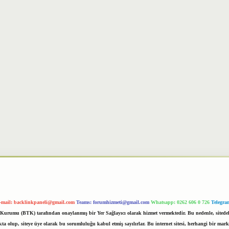
-mail:
backlinkpaneli@gmail.com
Teams:
forumhizmeti@gmail.com
Whatsapp: 0262 606 0 726
Telegra
im Kurumu (BTK) tarafından onaylanmış bir Yer Sağlayıcı olarak hizmet vermektedir. Bu nedenle, sited
 olup, siteye üye olarak bu sorumluluğu kabul etmiş sayılırlar. Bu internet sitesi, herhangi bir mark