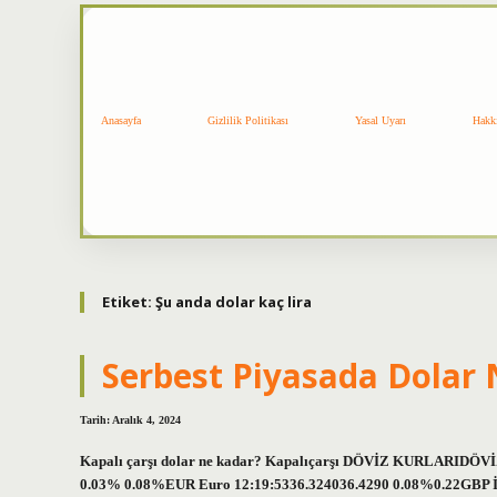
Anasayfa
Gizlilik Politikası
Yasal Uyarı
Hakk
Etiket:
Şu anda dolar kaç lira
Serbest Piyasada Dolar
Tarih: Aralık 4, 2024
Kapalı çarşı dolar ne kadar? Kapalıçarşı DÖVİZ KURLARIDÖV
0.03% 0.08%EUR Euro 12:19:5336.324036.4290 0.08%0.22GBP İngi