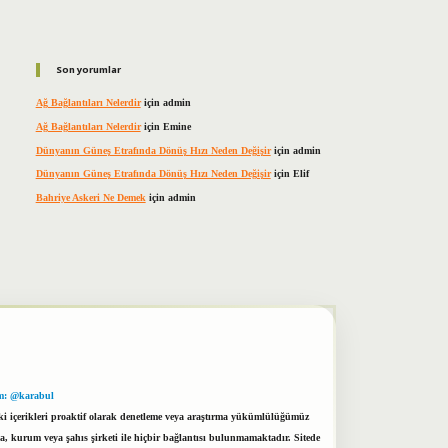
Son yorumlar
Ağ Bağlantıları Nelerdir
için
admin
Ağ Bağlantıları Nelerdir
için
Emine
Dünyanın Güneş Etrafında Dönüş Hızı Neden Değişir
için
admin
Dünyanın Güneş Etrafında Dönüş Hızı Neden Değişir
için
Elif
Bahriye Askeri Ne Demek
için
admin
m: @karabul
eki içerikleri proaktif olarak denetleme veya araştırma yükümlülüğümüz
a, kurum veya şahıs şirketi ile hiçbir bağlantısı bulunmamaktadır. Sitede