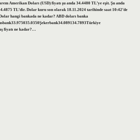
em Amerikan Doları (USD) fiyatı şu anda 34.4480 TL’ye eşit. Şu anda
34.4875 TL’dir. Dolar kuru son olarak 18.11.2024 tarihinde saat 10:42’de
ir. Dolar hangi bankada ne kadar? ABD doları banka
nsbank33.975035.0350Şekerbank34.089134.7893Türkiye
ış fiyatı ne kadar?…