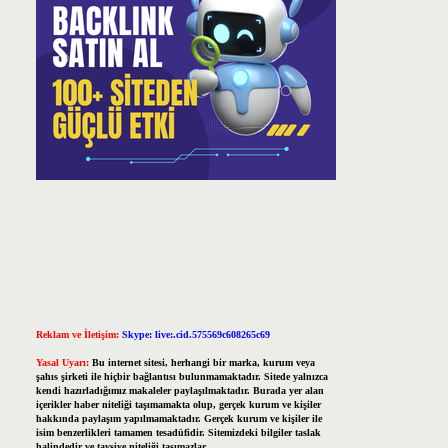
Reklam ve İletişim:
Skype: live:.cid.575569c608265c69
Yasal Uyarı:
Bu internet sitesi, herhangi bir marka, kurum veya
şahıs şirketi ile hiçbir bağlantısı bulunmamaktadır. Sitede yalnızca
kendi hazırladığımız makaleler paylaşılmaktadır. Burada yer alan
içerikler haber niteliği taşımamakta olup, gerçek kurum ve kişiler
hakkında paylaşım yapılmamaktadır. Gerçek kurum ve kişiler ile
isim benzerlikleri tamamen tesadüfidir. Sitemizdeki bilgiler taslak
halindedir ve tavsiye niteliği taşımazlar.