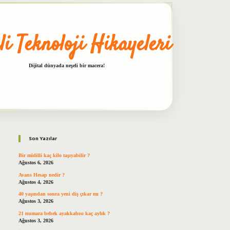
li Teknoloji Hikayeleri
Dijital dünyada neşeli bir macera!
Sidebar
betxper
Son Yazılar
Bir midilli kaç kilo taşıyabilir ?
Ağustos 6, 2026
Avans Hesap nedir ?
Ağustos 4, 2026
40 yaşından sonra yeni diş çıkar mı ?
Ağustos 3, 2026
21 numara bebek ayakkabısı kaç aylık ?
Ağustos 3, 2026