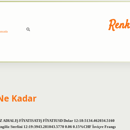
Renk
ımızda
 Ne Kadar
İZ ADIALIŞ FİYATISATIŞ FİYATIUSD Dolar 12:18:5134.462034.5160
liz Sterlini 12:19:3943.281043.5770 0.06 0.15%CHF İsviçre Frangı