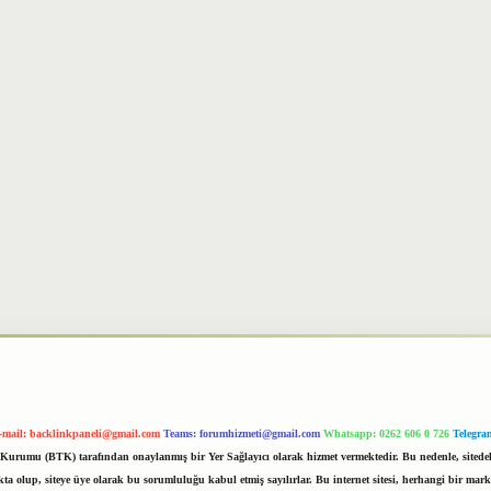
-mail:
backlinkpaneli@gmail.com
Teams:
forumhizmeti@gmail.com
Whatsapp: 0262 606 0 726
Telegra
im Kurumu (BTK) tarafından onaylanmış bir Yer Sağlayıcı olarak hizmet vermektedir. Bu nedenle, sited
 olup, siteye üye olarak bu sorumluluğu kabul etmiş sayılırlar. Bu internet sitesi, herhangi bir mark