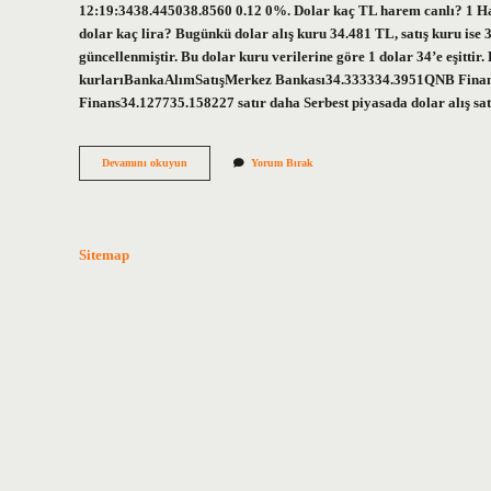
12:19:3438.445038.8560 0.12 0%. Dolar kaç TL harem canlı? 1 Har
dolar kaç lira? Bugünkü dolar alış kuru 34.481 TL, satış kuru ise 
güncellenmiştir. Bu dolar kuru verilerine göre 1 dolar 34’e eşitt
kurlarıBankaAlımSatışMerkez Bankası34.333334.3951QNB Fina
Finans34.127735.158227 satır daha Serbest piyasada dolar alış sat
Serbest
Devamını okuyun
Yorum Bırak
Piyasada
Dolar
Ne
Kadar
Sitemap