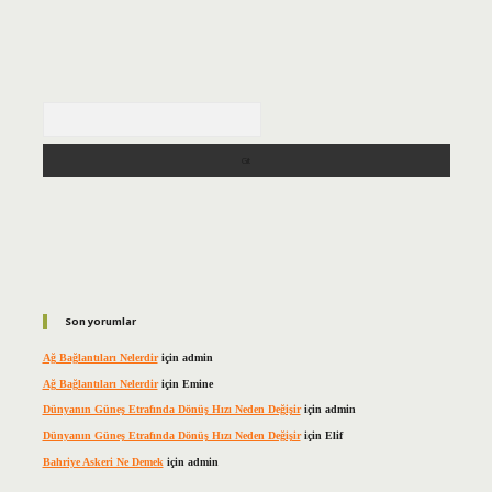
Arama
Son yorumlar
Ağ Bağlantıları Nelerdir
için
admin
Ağ Bağlantıları Nelerdir
için
Emine
Dünyanın Güneş Etrafında Dönüş Hızı Neden Değişir
için
admin
Dünyanın Güneş Etrafında Dönüş Hızı Neden Değişir
için
Elif
Bahriye Askeri Ne Demek
için
admin