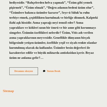
hediyesidir. “Bahçelerden helva yapmak”, “Üzüm gibi yemek
pişirmek”, “Üzüm olmak”, “Doğru adamın bedeni üzüm olur”,
“Üzümlere bakınca üzümler kararır”, Seyr-ü Süluk’ta ruhu
terbiye etmek, çeşitlilikten kurtulmak ve birliğe dönmek. Kalpteki
ilahi aşk hissidir. Asma yaprağı neyi temsil eder? Asma
yaprakları ve kökleri uzun bir ömrü ve bir anne gibi korunmayı
simgeler. Üzümün özellikleri nelerdir? Üzüm, Vitis adı verilen
asma yapraklarının meyvesidir. Genellikle dünyanın birçok
bölgesinde yetişen üzümler, özellikle yeşil ve siyah renkte olanlar
kurutulmuş olarak da kullanılır. Üzümler besin değerleri ile
karakterize edilir ve büyük miktarda antioksidan içerir. Beyaz
üzüm ne anlama gelir?…
Üzüm
Devamını okuyun
Yorum Bırak
Meyvesi
Neyi
Temsil
Eder
Sitemap