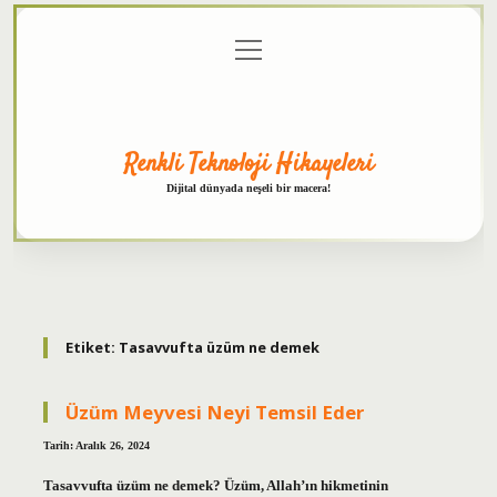
menüyü
Anasayfa
Gizlilik
Yasal
Hakkımızda
aç
Politikası
Uyarı
Renkli Teknoloji Hikayeleri
Dijital dünyada neşeli bir macera!
Etiket:
Tasavvufta üzüm ne demek
Üzüm Meyvesi Neyi Temsil Eder
Tarih: Aralık 26, 2024
Tasavvufta üzüm ne demek? Üzüm, Allah’ın hikmetinin