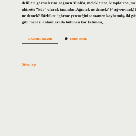
delilleri görmelerine rağmen Allah’a, meleklerine, kitaplarına,
ahirette “kör” olarak tanımlar. Ağımak ne demek? (< ağ-ı-n-mak) 
ne demek? Sözlükte “görme yeteneğini tamamen kaybetmiş, iki gözü 
gibi mecazi anlamları da bulunan kör kelimesi,…
Ağma
Devamını okuyun
Yorum Bırak
Neye
Denir
Sitemap