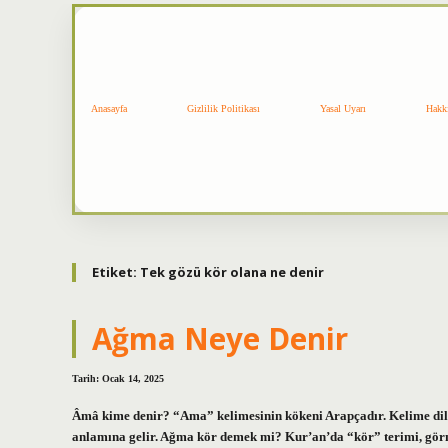
Anasayfa
Gizlilik Politikası
Yasal Uyarı
Hakk
Etiket:
Tek gözü kör olana ne denir
Ağma Neye Denir
Tarih: Ocak 14, 2025
Âmâ kime denir? “Ama” kelimesinin kökeni Arapçadır. Kelime dilim
anlamına gelir. Ağma kör demek mi? Kur’an’da “kör” terimi, görme