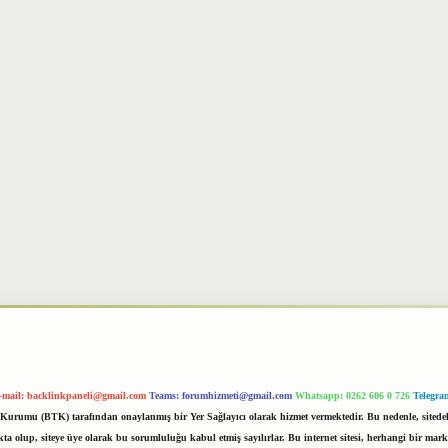
-mail:
backlinkpaneli@gmail.com
Teams:
forumhizmeti@gmail.com
Whatsapp: 0262 606 0 726
Telegra
im Kurumu (BTK) tarafından onaylanmış bir Yer Sağlayıcı olarak hizmet vermektedir. Bu nedenle, sited
 olup, siteye üye olarak bu sorumluluğu kabul etmiş sayılırlar. Bu internet sitesi, herhangi bir mark