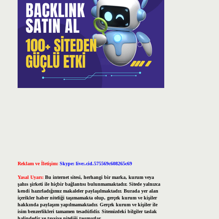
Reklam ve İletişim:
Skype: live:.cid.575569c608265c69
Yasal Uyarı:
Bu internet sitesi, herhangi bir marka, kurum veya
şahıs şirketi ile hiçbir bağlantısı bulunmamaktadır. Sitede yalnızca
kendi hazırladığımız makaleler paylaşılmaktadır. Burada yer alan
içerikler haber niteliği taşımamakta olup, gerçek kurum ve kişiler
hakkında paylaşım yapılmamaktadır. Gerçek kurum ve kişiler ile
isim benzerlikleri tamamen tesadüfidir. Sitemizdeki bilgiler taslak
halindedir ve tavsiye niteliği taşımazlar.