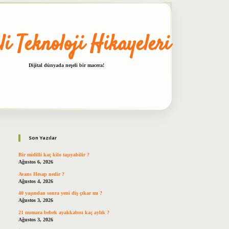
li Teknoloji Hikayeleri
Dijital dünyada neşeli bir macera!
Sidebar
betxper
Son Yazılar
Bir midilli kaç kilo taşıyabilir ?
Ağustos 6, 2026
Avans Hesap nedir ?
Ağustos 4, 2026
40 yaşından sonra yeni diş çıkar mı ?
Ağustos 3, 2026
21 numara bebek ayakkabısı kaç aylık ?
Ağustos 3, 2026