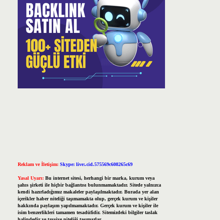
Reklam ve İletişim:
Skype: live:.cid.575569c608265c69
Yasal Uyarı:
Bu internet sitesi, herhangi bir marka, kurum veya
şahıs şirketi ile hiçbir bağlantısı bulunmamaktadır. Sitede yalnızca
kendi hazırladığımız makaleler paylaşılmaktadır. Burada yer alan
içerikler haber niteliği taşımamakta olup, gerçek kurum ve kişiler
hakkında paylaşım yapılmamaktadır. Gerçek kurum ve kişiler ile
isim benzerlikleri tamamen tesadüfidir. Sitemizdeki bilgiler taslak
halindedir ve tavsiye niteliği taşımazlar.