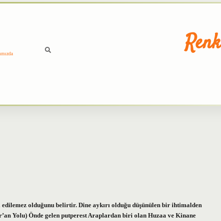
Renk
ımızda
edilemez olduğunu belirtir. Dine aykırı olduğu düşünülen bir ihtimalden
’an Yolu) Önde gelen putperest Araplardan biri olan Huzaa ve Kinane