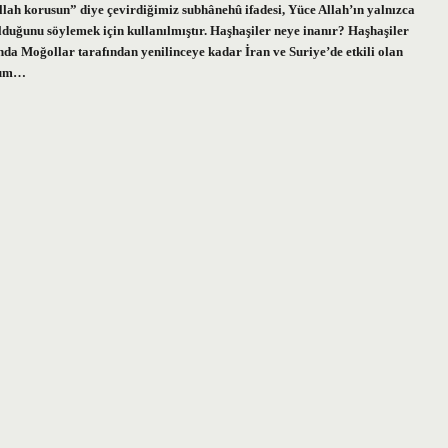
 “Allah korusun” diye çevirdiğimiz subhânehû ifadesi, Yüce Allah’ın yalnızca
olduğunu söylemek için kullanılmıştır. Haşhaşiler neye inanır? Haşhaşiler
rında Moğollar tarafından yenilinceye kadar İran ve Suriye’de etkili olan
 Sum…