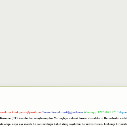
-mail:
backlinkpaneli@gmail.com
Teams:
forumhizmeti@gmail.com
Whatsapp: 0262 606 0 726
Telegra
im Kurumu (BTK) tarafından onaylanmış bir Yer Sağlayıcı olarak hizmet vermektedir. Bu nedenle, sited
 olup, siteye üye olarak bu sorumluluğu kabul etmiş sayılırlar. Bu internet sitesi, herhangi bir mark