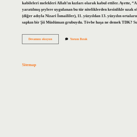
kabileleri melekleri Allah’ın kızları olarak kabul ettiler. Ayette,
yaratılmış şeylere uygulanan bu tür niteliklerden kesinlikle uzak 
(diğer adıyla Nizari İsmaililer), 11. yüzyıldan 13. yüzyılın ortala
sapkın bir Şii Müslüman grubuydu. Tövbe haşa ne demek TDK?
Haşa
Devamını okuyun
Yorum Bırak
Kime
Denir
Sitemap