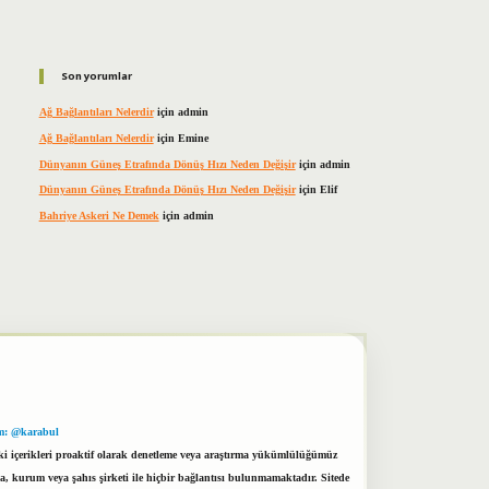
Son yorumlar
Ağ Bağlantıları Nelerdir
için
admin
Ağ Bağlantıları Nelerdir
için
Emine
Dünyanın Güneş Etrafında Dönüş Hızı Neden Değişir
için
admin
Dünyanın Güneş Etrafında Dönüş Hızı Neden Değişir
için
Elif
Bahriye Askeri Ne Demek
için
admin
m: @karabul
eki içerikleri proaktif olarak denetleme veya araştırma yükümlülüğümüz
a, kurum veya şahıs şirketi ile hiçbir bağlantısı bulunmamaktadır. Sitede