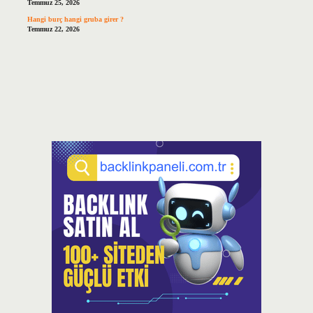
Temmuz 25, 2026
Hangi burç hangi gruba girer ?
Temmuz 22, 2026