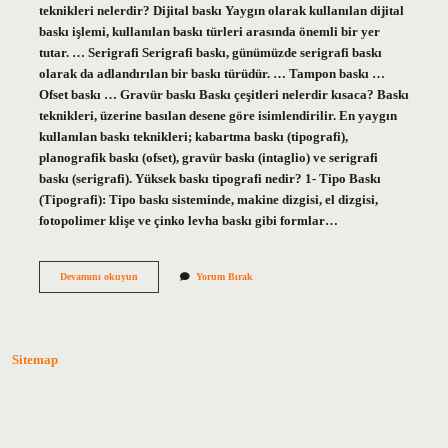
teknikleri nelerdir? Dijital baskı Yaygın olarak kullanılan dijital
baskı işlemi, kullanılan baskı türleri arasında önemli bir yer
tutar. … Serigrafi Serigrafi baskı, günümüzde serigrafi baskı
olarak da adlandırılan bir baskı türüdür. … Tampon baskı …
Ofset baskı … Gravür baskı Baskı çeşitleri nelerdir kısaca? Baskı
teknikleri, üzerine basılan desene göre isimlendirilir. En yaygın
kullanılan baskı teknikleri; kabartma baskı (tipografi),
planografik baskı (ofset), gravür baskı (intaglio) ve serigrafi
baskı (serigrafi). Yüksek baskı tipografi nedir? 1- Tipo Baskı
(Tipografi): Tipo baskı sisteminde, makine dizgisi, el dizgisi,
fotopolimer klişe ve çinko levha baskı gibi formlar…
Yüksek
Devamını okuyun
Yorum Bırak
Baskı
Nedir
Kısaca
Sitemap