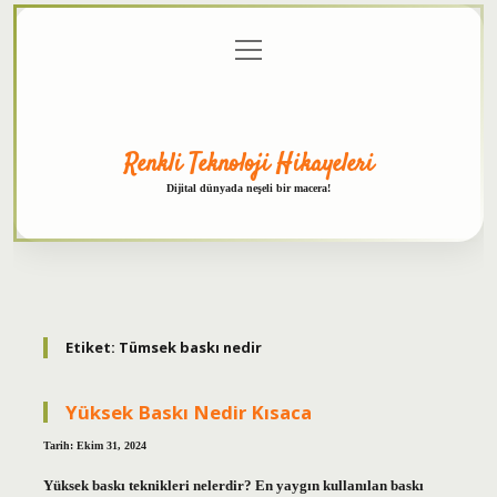
menüyü
Anasayfa
Gizlilik
Yasal
Hakkımızda
aç
Politikası
Uyarı
Renkli Teknoloji Hikayeleri
Dijital dünyada neşeli bir macera!
Etiket:
Tümsek baskı nedir
Yüksek Baskı Nedir Kısaca
Tarih: Ekim 31, 2024
Yüksek baskı teknikleri nelerdir? En yaygın kullanılan baskı