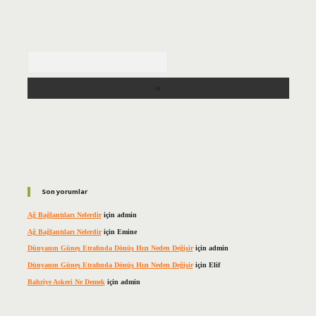
Arama
Son yorumlar
Ağ Bağlantıları Nelerdir
için
admin
Ağ Bağlantıları Nelerdir
için
Emine
Dünyanın Güneş Etrafında Dönüş Hızı Neden Değişir
için
admin
Dünyanın Güneş Etrafında Dönüş Hızı Neden Değişir
için
Elif
Bahriye Askeri Ne Demek
için
admin