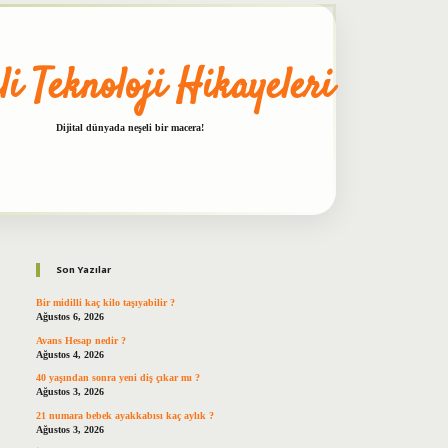
li Teknoloji Hikayeleri
Dijital dünyada neşeli bir macera!
Sidebar
betxper
Son Yazılar
Bir midilli kaç kilo taşıyabilir ?
Ağustos 6, 2026
Avans Hesap nedir ?
Ağustos 4, 2026
40 yaşından sonra yeni diş çıkar mı ?
Ağustos 3, 2026
21 numara bebek ayakkabısı kaç aylık ?
Ağustos 3, 2026