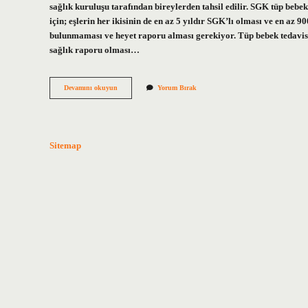
sağlık kuruluşu tarafından bireylerden tahsil edilir. SGK tüp beb
için; eşlerin her ikisinin de en az 5 yıldır SGK’lı olması ve en az
bulunmaması ve heyet raporu alması gerekiyor. Tüp bebek tedavisi
sağlık raporu olması…
Tüp
Devamını okuyun
Yorum Bırak
Bebek
Sgk
Indirimi
Ne
Kadar
Sitemap