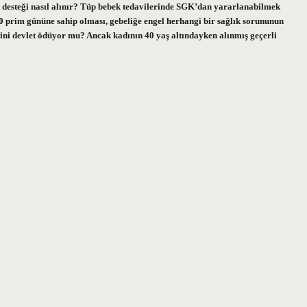
ek desteği nasıl alınır? Tüp bebek tedavilerinde SGK’dan yararlanabilmek
 900 prim gününe sahip olması, gebeliğe engel herhangi bir sağlık sorununun
ni devlet ödüyor mu? Ancak kadının 40 yaş altındayken alınmış geçerli