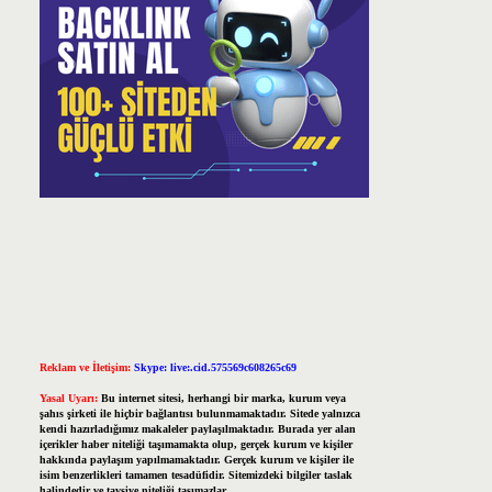
Reklam ve İletişim:
Skype: live:.cid.575569c608265c69
Yasal Uyarı:
Bu internet sitesi, herhangi bir marka, kurum veya
şahıs şirketi ile hiçbir bağlantısı bulunmamaktadır. Sitede yalnızca
kendi hazırladığımız makaleler paylaşılmaktadır. Burada yer alan
içerikler haber niteliği taşımamakta olup, gerçek kurum ve kişiler
hakkında paylaşım yapılmamaktadır. Gerçek kurum ve kişiler ile
isim benzerlikleri tamamen tesadüfidir. Sitemizdeki bilgiler taslak
halindedir ve tavsiye niteliği taşımazlar.