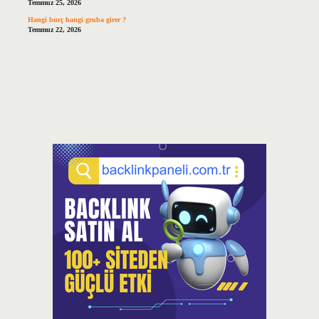
Temmuz 25, 2026
Hangi burç hangi gruba girer ?
Temmuz 22, 2026