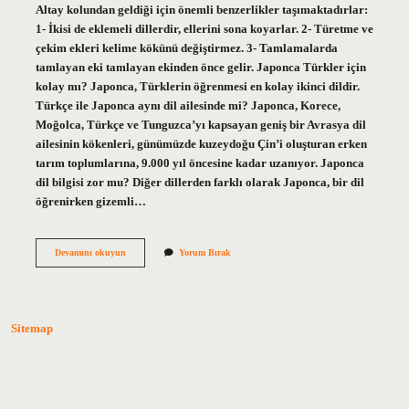
Altay kolundan geldiği için önemli benzerlikler taşımaktadırlar:
1- İkisi de eklemeli dillerdir, ellerini sona koyarlar. 2- Türetme ve
çekim ekleri kelime kökünü değiştirmez. 3- Tamlamalarda
tamlayan eki tamlayan ekinden önce gelir. Japonca Türkler için
kolay mı? Japonca, Türklerin öğrenmesi en kolay ikinci dildir.
Türkçe ile Japonca aynı dil ailesinde mi? Japonca, Korece,
Moğolca, Türkçe ve Tunguzca’yı kapsayan geniş bir Avrasya dil
ailesinin kökenleri, günümüzde kuzeydoğu Çin’i oluşturan erken
tarım toplumlarına, 9.000 yıl öncesine kadar uzanıyor. Japonca
dil bilgisi zor mu? Diğer dillerden farklı olarak Japonca, bir dil
öğrenirken gizemli…
Japonca
Devamını okuyun
Yorum Bırak
Türkçeye
Yakın
Mı
Sitemap