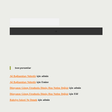
Arama
Son yorumlar
Ağ Bağlantıları Nelerdir
için
admin
Ağ Bağlantıları Nelerdir
için
Emine
Dünyanın Güneş Etrafında Dönüş Hızı Neden Değişir
için
admin
Dünyanın Güneş Etrafında Dönüş Hızı Neden Değişir
için
Elif
Bahriye Askeri Ne Demek
için
admin