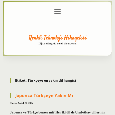
menüyü
Anasayfa
Gizlilik
Yasal
Hakkımızda
aç
Politikası
Uyarı
Renkli Teknoloji Hikayeleri
Dijital dünyada neşeli bir macera!
Etiket:
Türkçeye en yakın dil hangisi
Japonca Türkçeye Yakın Mı
Tarih: Aralık 9, 2024
Japonca ve Türkçe benzer mi? Her iki dil de Ural-Altay dillerinin