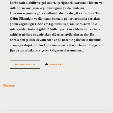
karbonatlı olabilir ve göl suları, içeriğindeki karbonat, klorür ve
sülfatların varlığına veya yokluğuna ya da bunların
konsantrasyonuna göre sınıflandırılır. Tuzlu göl var mıdır? Tuz
Gölü; Ülkemizin ve dünyanın en tuzlu gölleri arasında yer alan
gölün yoğunluğu 1-22,5 cm3/g, tuzluluk oranı ise %32’dir. Göl
suları neden tuzlu değildir? Göller geçici su kütleleridir ve bazı
nehirler göllere su getirirken diğerleri göllerden su alır. Bu
hareket bu şekilde devam eder ve bu nedenle göllerdeki tuzluluk
oranı çok düşüktür. Tuz Gölü’nün suyu neden tuzludur? Bölgede
jips ve tuz tabakaları içeren Oligosen oluşumunun…
Göl
Devamını okuyun
Yorum Bırak
Suyu
Tuzlu
Olur
Mu
Sitemap