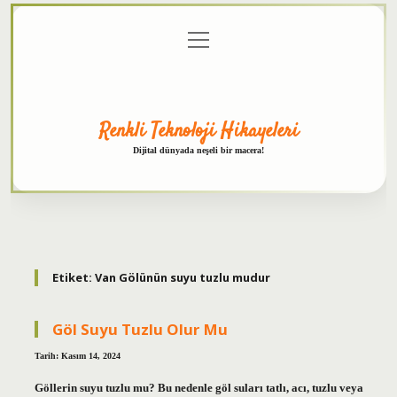
menüyü
Anasayfa
Gizlilik
Yasal
Hakkımızda
aç
Politikası
Uyarı
Renkli Teknoloji Hikayeleri
Dijital dünyada neşeli bir macera!
Etiket:
Van Gölünün suyu tuzlu mudur
Göl Suyu Tuzlu Olur Mu
Tarih: Kasım 14, 2024
Göllerin suyu tuzlu mu? Bu nedenle göl suları tatlı, acı, tuzlu veya