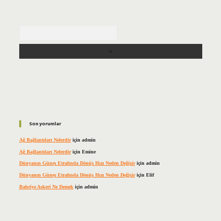
Arama
Son yorumlar
Ağ Bağlantıları Nelerdir
için
admin
Ağ Bağlantıları Nelerdir
için
Emine
Dünyanın Güneş Etrafında Dönüş Hızı Neden Değişir
için
admin
Dünyanın Güneş Etrafında Dönüş Hızı Neden Değişir
için
Elif
Bahriye Askeri Ne Demek
için
admin