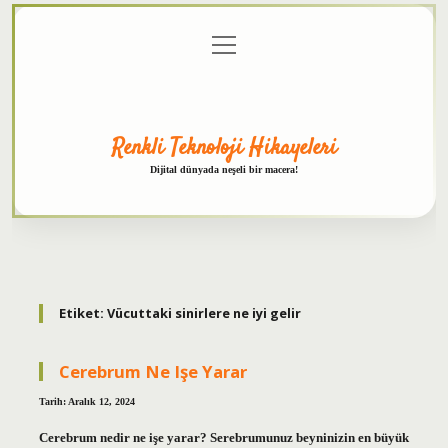
menüyü
Anasayfa
Gizlilik
Yasal
Hakkımızda
aç
Politikası
Uyarı
Renkli Teknoloji Hikayeleri
Dijital dünyada neşeli bir macera!
Etiket:
Vücuttaki sinirlere ne iyi gelir
Cerebrum Ne Işe Yarar
Tarih: Aralık 12, 2024
Cerebrum nedir ne işe yarar? Serebrumunuz beyninizin en büyük