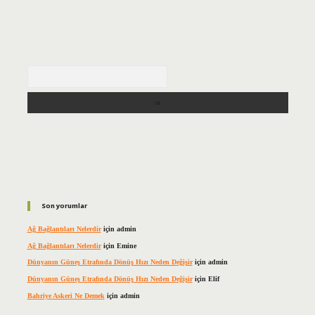
Arama
Son yorumlar
Ağ Bağlantıları Nelerdir
için
admin
Ağ Bağlantıları Nelerdir
için
Emine
Dünyanın Güneş Etrafında Dönüş Hızı Neden Değişir
için
admin
Dünyanın Güneş Etrafında Dönüş Hızı Neden Değişir
için
Elif
Bahriye Askeri Ne Demek
için
admin