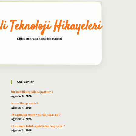
li Teknoloji Hikayeleri
Dijital dünyada neşeli bir macera!
Sidebar
betxper
Son Yazılar
Bir midilli kaç kilo taşıyabilir ?
Ağustos 6, 2026
Avans Hesap nedir ?
Ağustos 4, 2026
40 yaşından sonra yeni diş çıkar mı ?
Ağustos 3, 2026
21 numara bebek ayakkabısı kaç aylık ?
Ağustos 3, 2026