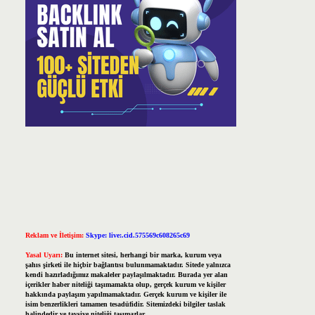
Reklam ve İletişim:
Skype: live:.cid.575569c608265c69
Yasal Uyarı:
Bu internet sitesi, herhangi bir marka, kurum veya
şahıs şirketi ile hiçbir bağlantısı bulunmamaktadır. Sitede yalnızca
kendi hazırladığımız makaleler paylaşılmaktadır. Burada yer alan
içerikler haber niteliği taşımamakta olup, gerçek kurum ve kişiler
hakkında paylaşım yapılmamaktadır. Gerçek kurum ve kişiler ile
isim benzerlikleri tamamen tesadüfidir. Sitemizdeki bilgiler taslak
halindedir ve tavsiye niteliği taşımazlar.