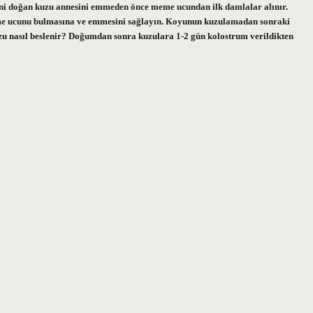
eni doğan kuzu annesini emmeden önce meme ucundan ilk damlalar alınır.
eme ucunu bulmasına ve emmesini sağlayın. Koyunun kuzulamadan sonraki
uzu nasıl beslenir? Doğumdan sonra kuzulara 1-2 gün kolostrum verildikten