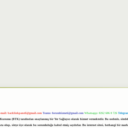
-mail:
backlinkpaneli@gmail.com
Teams:
forumhizmeti@gmail.com
Whatsapp: 0262 606 0 726
Telegra
im Kurumu (BTK) tarafından onaylanmış bir Yer Sağlayıcı olarak hizmet vermektedir. Bu nedenle, sited
 olup, siteye üye olarak bu sorumluluğu kabul etmiş sayılırlar. Bu internet sitesi, herhangi bir mark