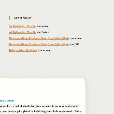
Son yorumlar
Ağ Bağlantıları Nelerdir
için
admin
Ağ Bağlantıları Nelerdir
için
Emine
Dünyanın Güneş Etrafında Dönüş Hızı Neden Değişir
için
admin
Dünyanın Güneş Etrafında Dönüş Hızı Neden Değişir
için
Elif
Bahriye Askeri Ne Demek
için
admin
m: @karabul
eki içerikleri proaktif olarak denetleme veya araştırma yükümlülüğümüz
a, kurum veya şahıs şirketi ile hiçbir bağlantısı bulunmamaktadır. Sitede