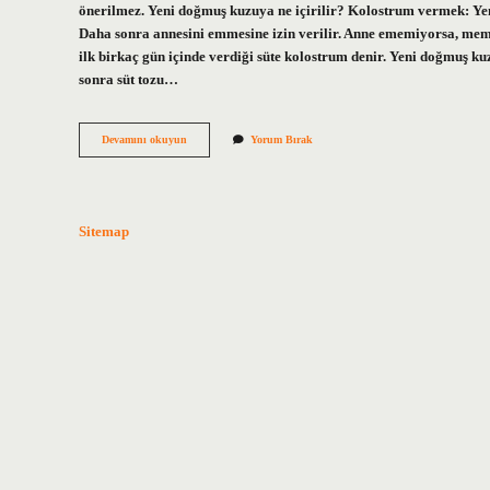
önerilmez. Yeni doğmuş kuzuya ne içirilir? Kolostrum vermek: Y
Daha sonra annesini emmesine izin verilir. Anne ememiyorsa, m
ilk birkaç gün içinde verdiği süte kolostrum denir. Yeni doğmuş k
sonra süt tozu…
Annesi
Devamını okuyun
Yorum Bırak
Olmayan
Kuzu
Nasıl
Beslenir
Sitemap