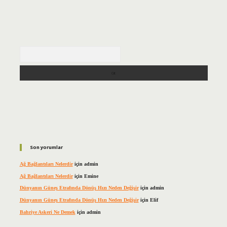
Arama
Son yorumlar
Ağ Bağlantıları Nelerdir
için
admin
Ağ Bağlantıları Nelerdir
için
Emine
Dünyanın Güneş Etrafında Dönüş Hızı Neden Değişir
için
admin
Dünyanın Güneş Etrafında Dönüş Hızı Neden Değişir
için
Elif
Bahriye Askeri Ne Demek
için
admin