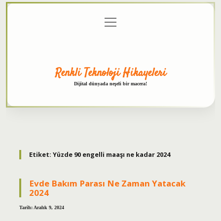
menüyü
Anasayfa
Gizlilik
Yasal
Hakkımızda
aç
Politikası
Uyarı
Renkli Teknoloji Hikayeleri
Dijital dünyada neşeli bir macera!
Etiket:
Yüzde 90 engelli maaşı ne kadar 2024
Evde Bakım Parası Ne Zaman Yatacak
2024
Tarih: Aralık 9, 2024