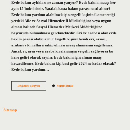
Evde bakım aylıkları ne zaman yatıyor? Evde bakım maaşı her
ayın 15’inde ödenir. Yatalak hasta bakım parası nasıl alınır?
Evde bakım yardımı alabilmek için engelli kişinin ikamet ettiği
yerdeki Aile ve Sosyal Hizmetler İl Müdürlüğüne veya uygun
olması halinde Sosyal Hizmetler Merkezi Müdürlüğüne
başvuruda bulunulması gerekmektedir. Evi ve arabası olan evde
bakım parası alabilir mi? Engelli kişinin kendi evi, arsası,
arabası vb. mallara sahip olması maaş alınmasını engellemez.
Ancak ev, arsa veya araba kiralanmışsa ve gelir sağlıyorsa bu
hane geliri olarak sayılır. Evde bakım için alınan maaş
haczedilemez. Evde bakım kişi basi gelir 2024 ne kadar olacak?
Evde bakım yardımı…
Evde
Devamını okuyun
Yorum Bırak
Bakım
Parası
Ne
Zaman
Yatacak
Sitemap
2024