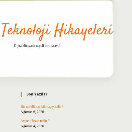
 Teknoloji Hikayeleri
Dijital dünyada neşeli bir macera!
Sidebar
betxper
Son Yazılar
Bir midilli kaç kilo taşıyabilir ?
Ağustos 6, 2026
Avans Hesap nedir ?
Ağustos 4, 2026