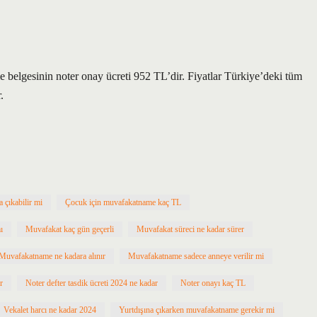
gesinin noter onay ücreti 952 TL’dir. Fiyatlar Türkiye’deki tüm
.
a çıkabilir mi
Çocuk için muvafakatname kaç TL
ı
Muvafakat kaç gün geçerli
Muvafakat süreci ne kadar sürer
Muvafakatname ne kadara alınır
Muvafakatname sadece anneye verilir mi
r
Noter defter tasdik ücreti 2024 ne kadar
Noter onayı kaç TL
Vekalet harcı ne kadar 2024
Yurtdışına çıkarken muvafakatname gerekir mi