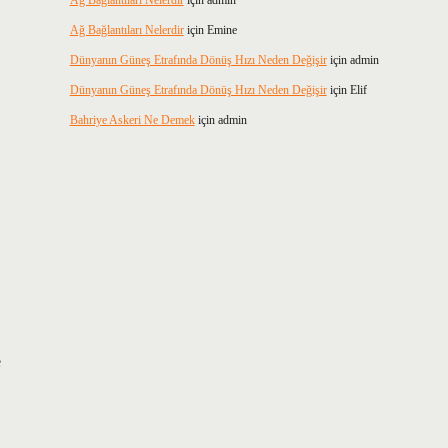
Ağ Bağlantıları Nelerdir
için
admin
Ağ Bağlantıları Nelerdir
için
Emine
Dünyanın Güneş Etrafında Dönüş Hızı Neden Değişir
için
admin
Dünyanın Güneş Etrafında Dönüş Hızı Neden Değişir
için
Elif
Bahriye Askeri Ne Demek
için
admin
e