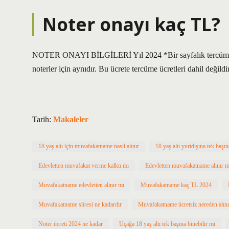
Noter onayı kaç TL?
NOTER ONAYI BİLGİLERİ Yıl 2024 *Bir sayfalık tercüme bel
noterler için aynıdır. Bu ücrete tercüme ücretleri dahil değildir
Tarih:
Makaleler
18 yaş altı için muvafakatname nasıl alınır
18 yaş altı yurtdışına tek başın
Edevletten muvafakat verme kalktı mı
Edevletten muvafakatname alınır m
Muvafakatname edevletten alınır mı
Muvafakatname kaç TL 2024
Muvafakatname süresi ne kadardır
Muvafakatname ücretsiz nereden alını
Noter ücreti 2024 ne kadar
Uçağa 18 yaş altı tek başına binebilir mi