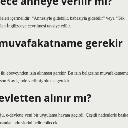
ce anneye verilir mi?
leri içermelidir: “Annesiyle gidebilir, babasıyla gidebilir” veya “Tek
an İngilizceye çevrilmesi tavsiye edilir.
n muvafakatname gerekir
r iki ebeveynden izin alınması gerekir. Bu izin belgesine muvafakatnam
son 6 ay içinde verilmiş olması gerekir.
letten alınır mı?
ü, e-devlette yeni bir uygulama hayata geçirdi. Çeşitli nedenlerle başk
ısından adreslerini belirtebilecek.