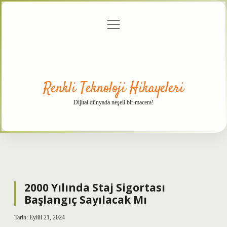
menüyü
Anasayfa
Gizlilik
Yasal
Hakkımızda
aç
Politikası
Uyarı
Renkli Teknoloji Hikayeleri
Dijital dünyada neşeli bir macera!
2000 Yılında Staj Sigortası
Başlangıç Sayılacak Mı
Tarih: Eylül 21, 2024