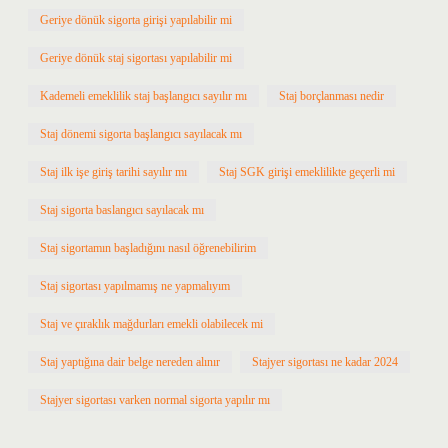
Geriye dönük sigorta girişi yapılabilir mi
Geriye dönük staj sigortası yapılabilir mi
Kademeli emeklilik staj başlangıcı sayılır mı
Staj borçlanması nedir
Staj dönemi sigorta başlangıcı sayılacak mı
Staj ilk işe giriş tarihi sayılır mı
Staj SGK girişi emeklilikte geçerli mi
Staj sigorta baslangıcı sayılacak mı
Staj sigortamın başladığını nasıl öğrenebilirim
Staj sigortası yapılmamış ne yapmalıyım
Staj ve çıraklık mağdurları emekli olabilecek mi
Staj yaptığına dair belge nereden alınır
Stajyer sigortası ne kadar 2024
Stajyer sigortası varken normal sigorta yapılır mı