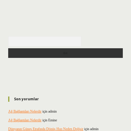
Arama
Son yorumlar
Ağ Bağlantıları Nelerdir
için
admin
Ağ Bağlantıları Nelerdir
için
Emine
Dünyanın Güneş Etrafında Dönüş Hızı Neden Değişir
için
admin