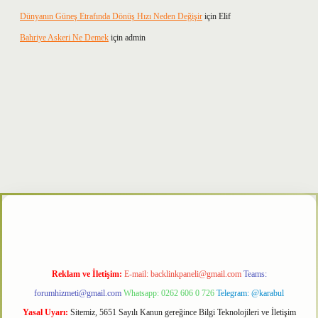
Dünyanın Güneş Etrafında Dönüş Hızı Neden Değişir
için
Elif
Bahriye Askeri Ne Demek
için
admin
betxper
Reklam ve İletişim:
E-mail:
backlinkpaneli@gmail.com
Teams:
forumhizmeti@gmail.com
Whatsapp: 0262 606 0 726
Telegram: @karabul
Yasal Uyarı:
Sitemiz, 5651 Sayılı Kanun gereğince Bilgi Teknolojileri ve İletişim