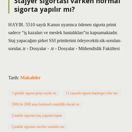
Stajyer sigortası varken normal
sigorta yapılır mı?
HAYIR. 5510 sayılı Kanun uyarınca ödenen sigorta primi
sadece “iş kazaları ve meslek hastalıkları”nı kapsamaktadır.
Staj yapacağım şirket SSI primlerimi ödeyecektir.sik-sorulan-
sorular..tr › Dosyalar › .tr › Dosyalar › Mühendislik Fakültesi
Tarih:
Makaleler
1 günlük sigorta girişi sayılır mı
13 yaşında sigorta başlangıcı olur mu
2000 ile 2008 arası kademeli emeklilik olacak mı
Çıraklık sigortası kaç yaşında başlar
Çıraklık sigortası meclise sunuldu mu