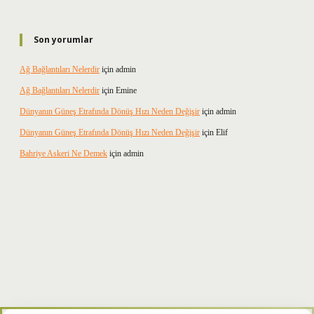
Son yorumlar
Ağ Bağlantıları Nelerdir
için
admin
Ağ Bağlantıları Nelerdir
için
Emine
Dünyanın Güneş Etrafında Dönüş Hızı Neden Değişir
için
admin
Dünyanın Güneş Etrafında Dönüş Hızı Neden Değişir
için
Elif
Bahriye Askeri Ne Demek
için
admin
xper