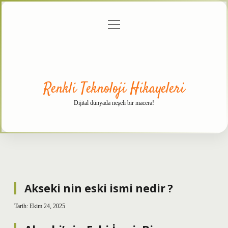
menüyü
Anasayfa
Gizlilik
Yasal
Hakkımızda
aç
Politikası
Uyarı
Renkli Teknoloji Hikayeleri
Dijital dünyada neşeli bir macera!
Akseki nin eski ismi nedir ?
Tarih: Ekim 24, 2025