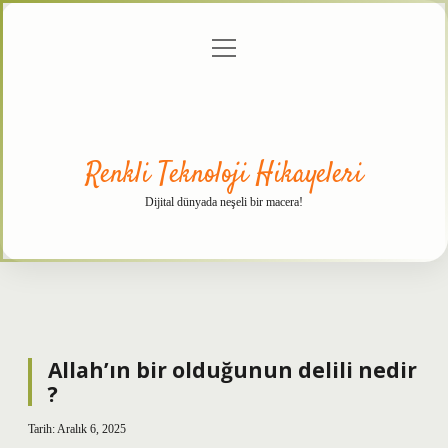
menüyü
Anasayfa
Gizlilik
Yasal
Hakkımızda
aç
Politikası
Uyarı
Renkli Teknoloji Hikayeleri
Dijital dünyada neşeli bir macera!
Allah’ın bir olduğunun delili nedir
?
Tarih: Aralık 6, 2025