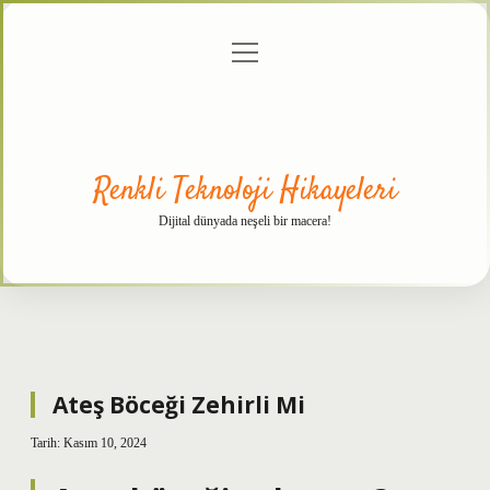
menüyü
Anasayfa
Gizlilik
Yasal
Hakkımızda
aç
Politikası
Uyarı
Renkli Teknoloji Hikayeleri
Dijital dünyada neşeli bir macera!
Ateş Böceği Zehirli Mi
Tarih: Kasım 10, 2024