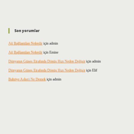
Son yorumlar
Ağ Bağlantıları Nelerdir
için
admin
Ağ Bağlantıları Nelerdir
için
Emine
Dünyanın Güneş Etrafında Dönüş Hızı Neden Değişir
için
admin
Dünyanın Güneş Etrafında Dönüş Hızı Neden Değişir
için
Elif
Bahriye Askeri Ne Demek
için
admin