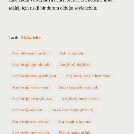
sağlığı için riskli bir durum olduğu söylenebilir.
Tarih:
Makaleler
Alev tahtakurusu zararlı mı
Aşk böceği nedir
Ateş böceği diğer adı nedir
Ateş böceği doğal mı
Ateş böceği hangi aylarda çıkar
Ateş böceği hangi şehirde yaşar
Ateş böceği ne renk yanar
Ateş böceği neden artık yok
Ateş böceği neden ışık saçar
Ateş böceği neyle beslenir
Ateş böceği sokar mı
Ateş böceği yangın çıkarır mı
Ateş böceği zarar verir mi
Ateşböceği ne işe yarar
Ateşböceği nerede görülür
Beni ne ısırmış olabilir