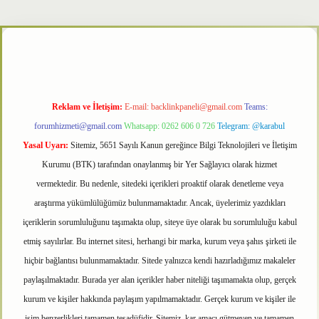
r
Reklam ve İletişim:
E-mail:
backlinkpaneli@gmail.com
Teams:
forumhizmeti@gmail.com
Whatsapp: 0262 606 0 726
Telegram: @karabul
Yasal Uyarı:
Sitemiz, 5651 Sayılı Kanun gereğince Bilgi Teknolojileri ve İletişim
Kurumu (BTK) tarafından onaylanmış bir Yer Sağlayıcı olarak hizmet
vermektedir. Bu nedenle, sitedeki içerikleri proaktif olarak denetleme veya
araştırma yükümlülüğümüz bulunmamaktadır. Ancak, üyelerimiz yazdıkları
içeriklerin sorumluluğunu taşımakta olup, siteye üye olarak bu sorumluluğu kabul
etmiş sayılırlar. Bu internet sitesi, herhangi bir marka, kurum veya şahıs şirketi ile
hiçbir bağlantısı bulunmamaktadır. Sitede yalnızca kendi hazırladığımız makaleler
paylaşılmaktadır. Burada yer alan içerikler haber niteliği taşımamakta olup, gerçek
kurum ve kişiler hakkında paylaşım yapılmamaktadır. Gerçek kurum ve kişiler ile
isim benzerlikleri tamamen tesadüfidir. Sitemiz, kar amacı gütmeyen ve tamamen