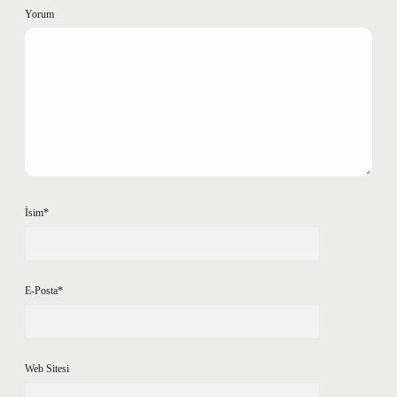
Yorum
İsim*
E-Posta*
Web Sitesi