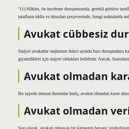
“(1) Hâkim, ön inceleme duruşmasında, gerekli görürse tarafları
tarafların iddia ve itirazları çerçevesinde, hangi noktalarda anl
Avukat cübbesiz dur
Stajyer avukatlar stajlarının ikinci ayında bazı duruşmalara ka
giymedikleri için stajyer oldukları belirlenir. Ancak, lisanslar
Avukat olmadan kara
Bu sayede istisnai durumlar hariç, avukat olmadan karar alı
Avukat olmadan veri
Son olarak, avukatı olmayan bir kimsenin beyanı; şüpheli/s