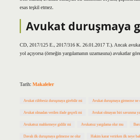
esas teşkil etmez.
Avukat duruşmaya g
CD, 2017/125 E., 2017/316 K. 26.01.2017 T.). Ancak avukat
yol açıyorsa (örneğin yargılamanın uzamasına) avukatlar gör
Tarih:
Makaleler
Avukat cübbesiz duruşmaya girebilir mi
Avukat duruşmaya girmezse ne 
Avukat olmadan verilen ifade geçerli mi
Avukat olmayan biri savunma ya
Avukatsız mahkemeye gidilir mi
Avukatsız yargılama olur mu
Baro
Davalı ilk duruşmaya gelmezse ne olur
Hakim karar verirken ilk neye ba