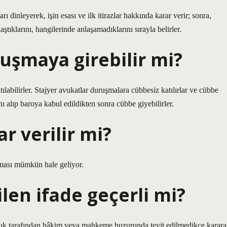
 dinleyerek, işin esası ve ilk itirazlar hakkında karar verir; sonra,
aştıklarını, hangilerinde anlaşamadıklarını sırayla belirler.
uşmaya girebilir mi?
tılabilirler. Stajyer avukatlar duruşmalara cübbesiz katılırlar ve cübbe
ını alıp baroya kabul edildikten sonra cübbe giyebilirler.
r verilir mi?
nması mümkün hale geliyor.
len ifade geçerli mi?
anık tarafından hâkim veya mahkeme huzurunda teyit edilmedikçe karara