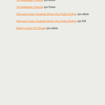
Ağ Bağlantıları Nelerdir
için
admin
Ağ Bağlantıları Nelerdir
için
Emine
Dünyanın Güneş Etrafında Dönüş Hızı Neden Değişir
için
admin
Dünyanın Güneş Etrafında Dönüş Hızı Neden Değişir
için
Elif
Bahriye Askeri Ne Demek
için
admin