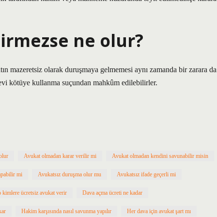
irmezse ne olur?
ın mazeretsiz olarak duruşmaya gelmemesi aynı zamanda bir zarara da
evi kötüye kullanma suçundan mahkûm edilebilirler.
olur
Avukat olmadan karar verilir mi
Avukat olmadan kendini savunabilir misin
pabilir mi
Avukatsız duruşma olur mu
Avukatsız ifade geçerli mi
 kimlere ücretsiz avukat verir
Dava açma ücreti ne kadar
kar
Hakim karşısında nasıl savunma yapılır
Her dava için avukat şart mı