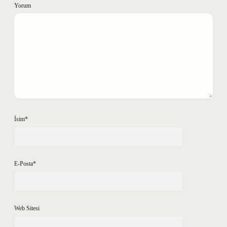
Yorum
İsim*
E-Posta*
Web Sitesi