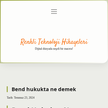
menüyü
Anasayfa
Gizlilik
Yasal
Hakkımızda
aç
Politikası
Uyarı
Renkli Teknoloji Hikayeleri
Dijital dünyada neşeli bir macera!
Bend hukukta ne demek
Tarih: Temmuz 23, 2024