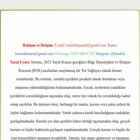
etxper
Reklam ve İletişim:
E-mail:
backlinkpaneli@gmail.com
Teams:
forumhizmeti@gmail.com
Whatsapp: 0262 606 0 726
Telegram: @karabul
Yasal Uyarı:
Sitemiz, 5651 Sayılı Kanun gereğince Bilgi Teknolojileri ve İletişim
Kurumu (BTK) tarafından onaylanmış bir Yer Sağlayıcı olarak hizmet
vermektedir. Bu nedenle, sitedeki içerikleri proaktif olarak denetleme veya
araştırma yükümlülüğümüz bulunmamaktadır. Ancak, üyelerimiz yazdıkları
içeriklerin sorumluluğunu taşımakta olup, siteye üye olarak bu sorumluluğu kabul
etmiş sayılırlar. Bu internet sitesi, herhangi bir marka, kurum veya şahıs şirketi ile
hiçbir bağlantısı bulunmamaktadır. Sitede yalnızca kendi hazırladığımız makaleler
paylaşılmaktadır. Burada yer alan içerikler haber niteliği taşımamakta olup, gerçek
kurum ve kişiler hakkında paylaşım yapılmamaktadır. Gerçek kurum ve kişiler ile
isim benzerlikleri tamamen tesadüfidir. Sitemiz, kar amacı gütmeyen ve tamamen