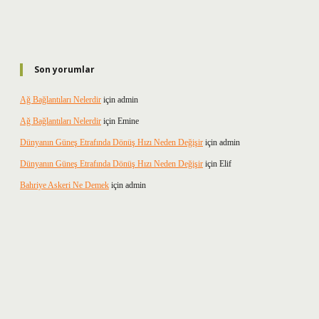
Son yorumlar
Ağ Bağlantıları Nelerdir
için
admin
Ağ Bağlantıları Nelerdir
için
Emine
Dünyanın Güneş Etrafında Dönüş Hızı Neden Değişir
için
admin
Dünyanın Güneş Etrafında Dönüş Hızı Neden Değişir
için
Elif
Bahriye Askeri Ne Demek
için
admin