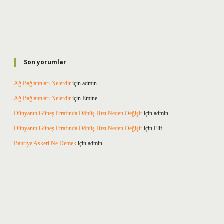
Son yorumlar
Ağ Bağlantıları Nelerdir
için
admin
Ağ Bağlantıları Nelerdir
için
Emine
Dünyanın Güneş Etrafında Dönüş Hızı Neden Değişir
için
admin
Dünyanın Güneş Etrafında Dönüş Hızı Neden Değişir
için
Elif
Bahriye Askeri Ne Demek
için
admin