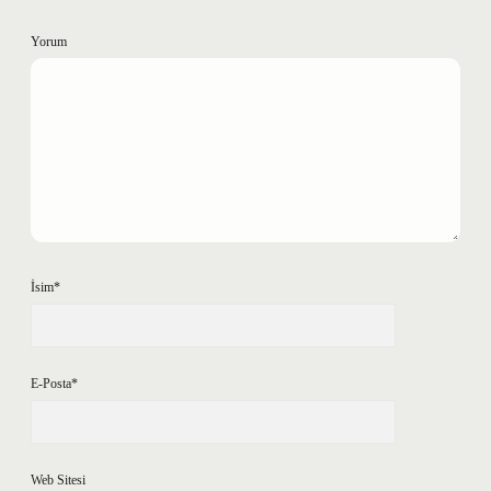
Yorum
İsim*
E-Posta*
Web Sitesi