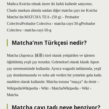
Mathca Koicha olmak üzere iki farklı kalitede satıyoruz.
Chado markası altında satılan diğer matcha çayı ise Koicha
Matcha’dır.MATCHA TEA- (50 g) – Probador
ColectivaProbador Colectiva › matcha-cayi-50-gProbador
Colectiva › matcha-cayi-50-g
Matcha’nın Türkçesi nedir?
Matcha (Japonca: 抹茶) özel olarak yetiştirilen ve işlenen
öğütülmüş yeşil çay tozudur. Geleneksel olarak klasik Japon
çay seremonisinde kullanılır. Ayrıca wagashi tatlılarında, yeşil
çay dondurmasında ve soba adı verilen bir yemekte gıda katkı
maddesi olarak kullanılır. Matcha tozuna “maçça” da denir –
WikipediaWikipedia › Wiki › MatchaWikipedia › Wiki ›
Matcha
Matcha çayı tadı neye benziyor?