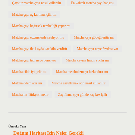
Çaykur matcha çayı nasıl kullanılır
En kaliteli matcha çayı hangisi
Matcha çayı aç karnına içilir mi
Matcha çayı bağırsak tembelliği yapar mı
Matcha çayı eczanelerde satılıyor mu
Matcha çayı göbeği eritir mi
Matcha çayı ile 1 ayda kaç kilo verdirir
Matcha çayı neye faydası var
Matcha çayı tadı neye benziyor
Matcha çayına limon sıkılır mı
Matcha cilde iyi gelir mi
Matcha metabolizmayı hızlandırır mı
Matcha ödem atar mı
Matcha zayıflamak için nasıl kullanılır
Matchanın Türkçesi nedir
Zayıflama çayı günde kaç kez içilir
Önceki Yazı
Doğum Haritası Için Neler Gerekli