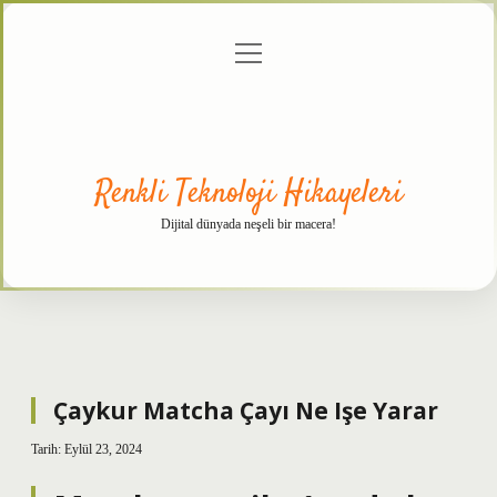
menüyü
Anasayfa
Gizlilik
Yasal
Hakkımızda
aç
Politikası
Uyarı
Renkli Teknoloji Hikayeleri
Dijital dünyada neşeli bir macera!
Çaykur Matcha Çayı Ne Işe Yarar
Tarih: Eylül 23, 2024