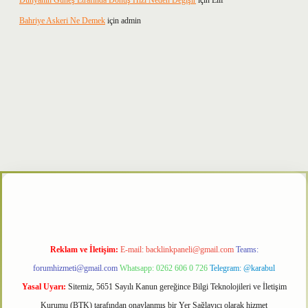
Dünyanın Güneş Etrafında Dönüş Hızı Neden Değişir
için
Elif
Bahriye Askeri Ne Demek
için
admin
xper
Reklam ve İletişim:
E-mail:
backlinkpaneli@gmail.com
Teams:
forumhizmeti@gmail.com
Whatsapp: 0262 606 0 726
Telegram: @karabul
Yasal Uyarı:
Sitemiz, 5651 Sayılı Kanun gereğince Bilgi Teknolojileri ve İletişim
Kurumu (BTK) tarafından onaylanmış bir Yer Sağlayıcı olarak hizmet