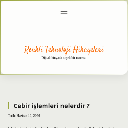
menüyü
Anasayfa
Gizlilik
Yasal
Hakkımızda
aç
Politikası
Uyarı
Renkli Teknoloji Hikayeleri
Dijital dünyada neşeli bir macera!
Cebir işlemleri nelerdir ?
Tarih: Haziran 12, 2026