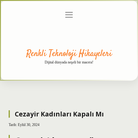
menüyü
Anasayfa
Gizlilik
Yasal
Hakkımızda
aç
Politikası
Uyarı
Renkli Teknoloji Hikayeleri
Dijital dünyada neşeli bir macera!
Cezayir Kadınları Kapalı Mı
Tarih: Eylül 30, 2024