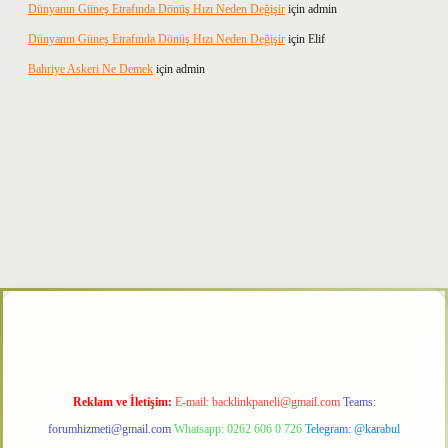
Dünyanın Güneş Etrafında Dönüş Hızı Neden Değişir
için
admin
Dünyanın Güneş Etrafında Dönüş Hızı Neden Değişir
için
Elif
Bahriye Askeri Ne Demek
için
admin
xper
Reklam ve İletişim:
E-mail:
backlinkpaneli@gmail.com
Teams:
forumhizmeti@gmail.com
Whatsapp: 0262 606 0 726
Telegram: @karabul