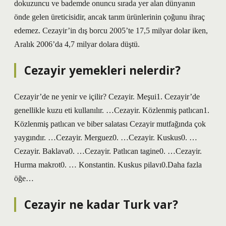
dokuzuncu ve bademde onuncu sırada yer alan dünyanın
önde gelen üreticisidir, ancak tarım ürünlerinin çoğunu ihraç
edemez. Cezayir’in dış borcu 2005’te 17,5 milyar dolar iken,
Aralık 2006’da 4,7 milyar dolara düştü.
Cezayir yemekleri nelerdir?
Cezayir’de ne yenir ve içilir? Cezayir. Meşui1. Cezayir’de
genellikle kuzu eti kullanılır. …Cezayir. Közlenmiş patlıcan1.
Közlenmiş patlıcan ve biber salatası Cezayir mutfağında çok
yaygındır. …Cezayir. Merguez0. …Cezayir. Kuskus0. …
Cezayir. Baklava0. …Cezayir. Patlıcan tagine0. …Cezayir.
Hurma makrot0. … Konstantin. Kuskus pilavı0.Daha fazla
öğe…
Cezayir ne kadar Turk var?