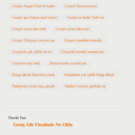
Cezayir Asgari Ücret ne kadar
Cezayir Ekonomi nasıl
Cezayir gece hayatı nasıl oluyor
Cezayir ne kadar Turk var
Cezayir resmi dini nedir
Cezayir şeriat ülkesi mi
Cezayir Türkiyeyi seviyor mu
Cezayir yemekleri nelerdir
Cezayirde çok eşlilik var mı
Cezayirde tesettür zorunlu mu
Cezayirin neyi ünlü
Dubai tesettür zorunlu mu
Hangi ülkede başörtüsü yasak
Kadınlarda çok eşlilik hangi ülkede
Türkiyenin yüzde kaçı çarşaflı
Türkler Cezayire gidebilir mi
Önceki Yazı
Geniş Aile Finalinde Ne Oldu