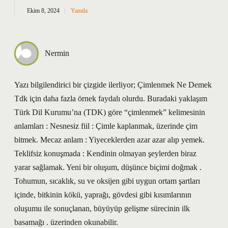
Ekim 8, 2024
Yanıtla
Nermin
Yazı bilgilendirici bir çizgide ilerliyor; Çimlenmek Ne Demek
Tdk için daha fazla örnek faydalı olurdu. Buradaki yaklaşım
Türk Dil Kurumu’na (TDK) göre “çimlenmek” kelimesinin
anlamları : Nesnesiz fiil : Çimle kaplanmak, üzerinde çim
bitmek. Mecaz anlam : Yiyeceklerden azar azar alıp yemek.
Teklifsiz konuşmada : Kendinin olmayan şeylerden biraz
yarar sağlamak. Yeni bir oluşum, düşünce biçimi doğmak .
Tohumun, sıcaklık, su ve oksijen gibi uygun ortam şartları
içinde, bitkinin kökü, yaprağı, gövdesi gibi kısımlarının
oluşumu ile sonuçlanan, büyüyüp gelişme sürecinin ilk
basamağı . üzerinden okunabilir.