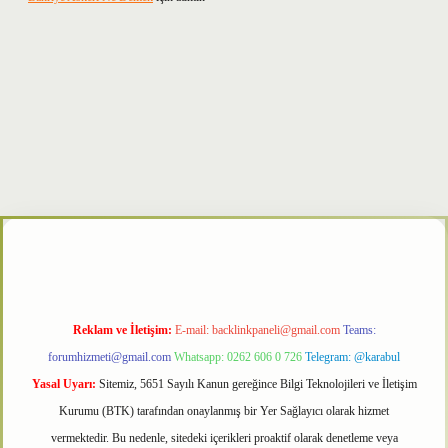
txper
Reklam ve İletişim:
E-mail:
backlinkpaneli@gmail.com
Teams:
forumhizmeti@gmail.com
Whatsapp: 0262 606 0 726
Telegram: @karabul
Yasal Uyarı:
Sitemiz, 5651 Sayılı Kanun gereğince Bilgi Teknolojileri ve İletişim
Kurumu (BTK) tarafından onaylanmış bir Yer Sağlayıcı olarak hizmet
vermektedir. Bu nedenle, sitedeki içerikleri proaktif olarak denetleme veya