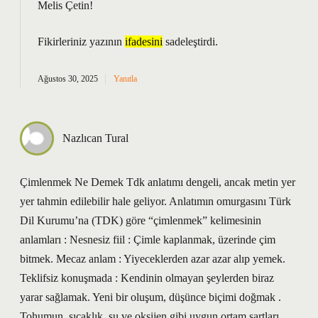
Melis Çetin!
Fikirleriniz yazının
ifadesini
sadeleştirdi.
Ağustos 30, 2025
Yanıtla
Nazlıcan Tural
Çimlenmek Ne Demek Tdk anlatımı dengeli, ancak metin yer
yer tahmin edilebilir hale geliyor. Anlatımın omurgasını Türk
Dil Kurumu’na (TDK) göre “çimlenmek” kelimesinin
anlamları : Nesnesiz fiil : Çimle kaplanmak, üzerinde çim
bitmek. Mecaz anlam : Yiyeceklerden azar azar alıp yemek.
Teklifsiz konuşmada : Kendinin olmayan şeylerden biraz
yarar sağlamak. Yeni bir oluşum, düşünce biçimi doğmak .
Tohumun, sıcaklık, su ve oksijen gibi uygun ortam şartları