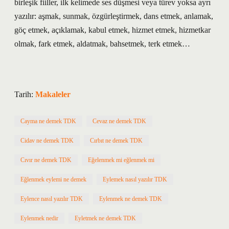
birleşik fiiller, ilk kelimede ses düşmesi veya türev yoksa ayrı
yazılır: aşmak, sunmak, özgürleştirmek, dans etmek, anlamak,
göç etmek, açıklamak, kabul etmek, hizmet etmek, hizmetkar
olmak, fark etmek, aldatmak, bahsetmek, terk etmek…
Tarih:
Makaleler
Cayma ne demek TDK
Cevaz ne demek TDK
Cidav ne demek TDK
Cırbıt ne demek TDK
Cıvır ne demek TDK
Eğelenmek mi eğlenmek mi
Eğlenmek eylemi ne demek
Eylemek nasıl yazılır TDK
Eylence nasıl yazılır TDK
Eylenmek ne demek TDK
Eylenmek nedir
Eyletmek ne demek TDK