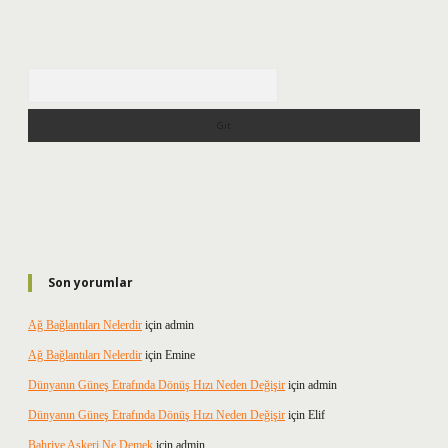
Arama
Son yorumlar
Ağ Bağlantıları Nelerdir
için
admin
Ağ Bağlantıları Nelerdir
için
Emine
Dünyanın Güneş Etrafında Dönüş Hızı Neden Değişir
için
admin
Dünyanın Güneş Etrafında Dönüş Hızı Neden Değişir
için
Elif
Bahriye Askeri Ne Demek
için
admin