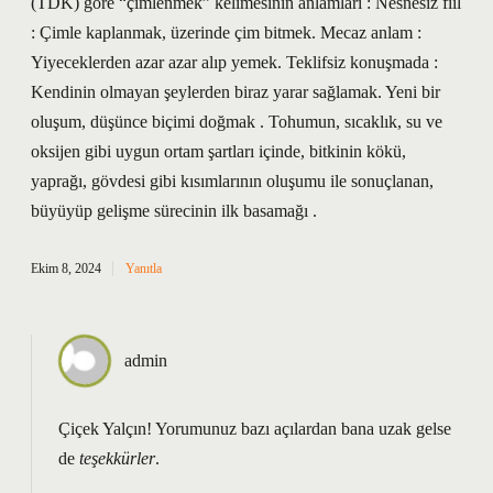
(TDK) göre “çimlenmek” kelimesinin anlamları : Nesnesiz fiil
: Çimle kaplanmak, üzerinde çim bitmek. Mecaz anlam :
Yiyeceklerden azar azar alıp yemek. Teklifsiz konuşmada :
Kendinin olmayan şeylerden biraz yarar sağlamak. Yeni bir
oluşum, düşünce biçimi doğmak . Tohumun, sıcaklık, su ve
oksijen gibi uygun ortam şartları içinde, bitkinin kökü,
yaprağı, gövdesi gibi kısımlarının oluşumu ile sonuçlanan,
büyüyüp gelişme sürecinin ilk basamağı .
Ekim 8, 2024
Yanıtla
admin
Çiçek Yalçın! Yorumunuz bazı açılardan bana uzak gelse
de
teşekkürler
.