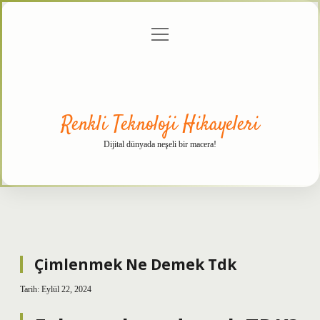
menüyü
Anasayfa
Gizlilik
Yasal
Hakkımızda
aç
Politikası
Uyarı
Renkli Teknoloji Hikayeleri
Dijital dünyada neşeli bir macera!
Çimlenmek Ne Demek Tdk
Tarih: Eylül 22, 2024