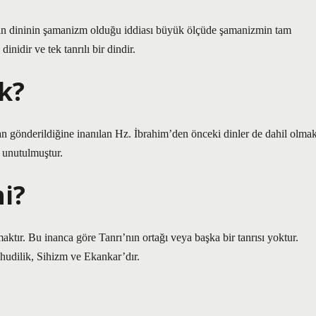
in dininin şamanizm olduğu iddiası büyük ölçüde şamanizmin tam
nidir ve tek tanrılı bir dindir.
k?
an gönderildiğine inanılan Hz. İbrahim’den önceki dinler de dahil olma
n unutulmuştur.
i?
maktır. Bu inanca göre Tanrı’nın ortağı veya başka bir tanrısı yoktur.
ahudilik, Sihizm ve Ekankar’dır.