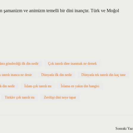
an şamanizm ve animizm temelli bir dini inançtır. Türk ve Moğol
lara gönderdiği ilk din nedir
Çok tanrılı dine inanmak ne demek
 tanrılı inanca ne denir
Dünyada ilk din nedir
Dünyada tek tanrılı din kaç tane
lı din nedir
İslam çok tanrılı mı
İslama en yakın din hangisi
Türkler çok tanrılı mı
Zerdüşt dini neye tapar
Sonraki Yaz