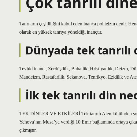
Çok tanrılı din
Tanrıların çeşitliliğini kabul eden inanca politeizm denir. Hen
olarak en yüksek tanrıya yöneldiği inançtır.
Dünyada tek tanrılı 
Tevhid inancı, Zerdüştlük, Bahailik, Hristiyanlık, Deizm, Dü
Mandeizm, Rastafarilik, Sekanova, Tenrikyo, Ezidilik ve Atenizm
İlk tek tanrılı din ne
TEK DİNLER VE ETKİLERİ Tek tanrılı Aten kültünden sonra Mı
Yehova’nın Musa’ya verdiği 10 Emir bağlamında ortaya çıkan Y
çıkmıştır.