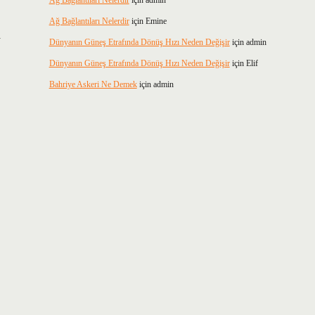
Ağ Bağlantıları Nelerdir
için
admin
Ağ Bağlantıları Nelerdir
için
Emine
a
Dünyanın Güneş Etrafında Dönüş Hızı Neden Değişir
için
admin
Dünyanın Güneş Etrafında Dönüş Hızı Neden Değişir
için
Elif
Bahriye Askeri Ne Demek
için
admin