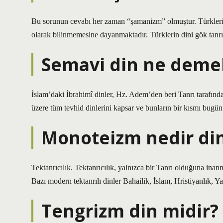
Bu sorunun cevabı her zaman “şamanizm” olmuştur. Türkler
olarak bilinmemesine dayanmaktadır. Türklerin dini gök tanrı di
Semavi din ne deme
İslam’daki İbrahimî dinler, Hz. Adem’den beri Tanrı tarafınd
üzere tüm tevhid dinlerini kapsar ve bunların bir kısmı bugü
Monoteizm nedir din
Tektanrıcılık. Tektanrıcılık, yalnızca bir Tanrı olduğuna inan
Bazı modern tektanrılı dinler Bahailik, İslam, Hristiyanlık, Y
Tengrizm din midir?