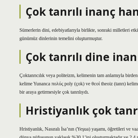
Çok tanrılı inanç han
Sümerlerin dini, edebiyatlarıyla birlikte, sonraki milletleri et
günümüz dinlerinin temelini oluşturmuştur.
Çok tanrılı dine in
Çoktanrıcılık veya politeizm, kelimenin tam anlamıyla birden
kelime Yunanca πολύς poly (çok) ve θεοί theoiz (tanrı) kelimel
bir araya getirmesiyle çok tanrılıydı.
Hristiyanlık çok tanrı
Hristiyanlık, Nasıralı İsa’nın (Yeşua) yaşamı, öğretileri ve v
dünya nüfusunun yaklaşık %30,1’ini oluşturmaktadır ve 2,4 mi