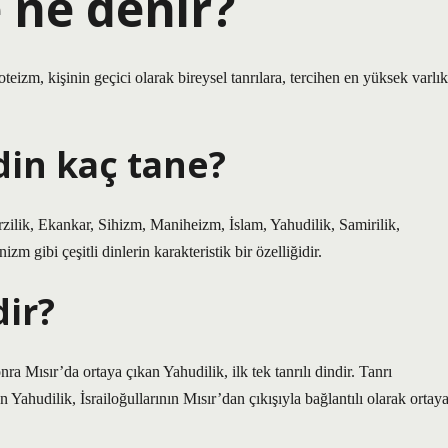
e ne denir?
oteizm, kişinin geçici olarak bireysel tanrılara, tercihen en yüksek varlık
din kaç tane?
rzilik, Ekankar, Sihizm, Maniheizm, İslam, Yahudilik, Samirilik,
 gibi çeşitli dinlerin karakteristik bir özelliğidir.
dir?
sır’da ortaya çıkan Yahudilik, ilk tek tanrılı dindir. Tanrı
ahudilik, İsrailoğullarının Mısır’dan çıkışıyla bağlantılı olarak ortay