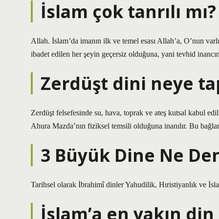
İslam çok tanrılı mı?
Allah. İslam’da imanın ilk ve temel esası Allah’a, O’nun varl
ibadet edilen her şeyin geçersiz olduğuna, yani tevhid inancı
Zerdüşt dini neye ta
Zerdüşt felsefesinde su, hava, toprak ve ateş kutsal kabul edilir
Ahura Mazda’nın fiziksel temsili olduğuna inanılır. Bu bağlamd
3 Büyük Dine Ne Den
Tarihsel olarak İbrahimî dinler Yahudilik, Hıristiyanlık ve İsl
İslam’a en yakın din