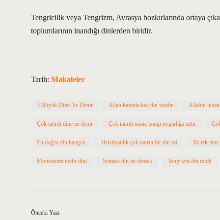
Tengricilik veya Tengrizm, Avrasya bozkırlarında ortaya çık
toplumlarının inandığı dinlerden biridir.
Tarih:
Makaleler
3 Büyük Dine Ne Denir
Allah katında kaç din vardır
Allahın insan
Çok tanrılı dine ne denir
Çok tanrılı inanç hangi uygarlığa aittir
Çok
En doğru din hangisi
Hristiyanlık çok tanrılı bir din mi
İlk tek tanrı
Monoteizm nedir dini
Semavi din ne demek
Tengrizm din midir
Önceki Yazı