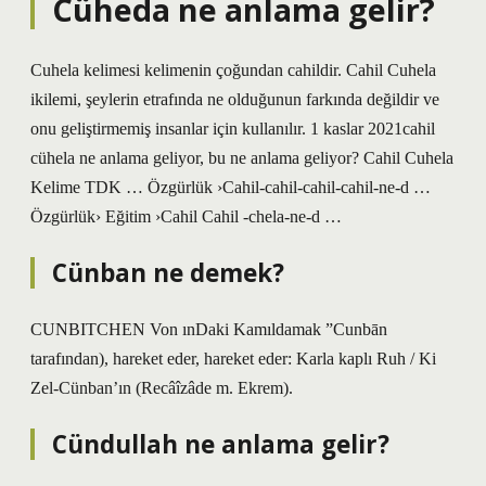
Cüheda ne anlama gelir?
Cuhela kelimesi kelimenin çoğundan cahildir. Cahil Cuhela
ikilemi, şeylerin etrafında ne olduğunun farkında değildir ve
onu geliştirmemiş insanlar için kullanılır. 1 kaslar 2021cahil
cühela ne anlama geliyor, bu ne anlama geliyor? Cahil Cuhela
Kelime TDK … Özgürlük ›Cahil-cahil-cahil-cahil-ne-d …
Özgürlük› Eğitim ›Cahil Cahil -chela-ne-d …
Cünban ne demek?
CUNBITCHEN Von ınDaki Kamıldamak ”Cunbān
tarafından), hareket eder, hareket eder: Karla kaplı Ruh / Ki
Zel-Cünban’ın (Recâîzâde m. Ekrem).
Cündullah ne anlama gelir?