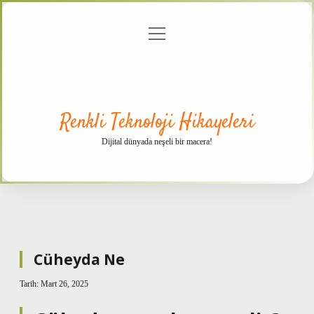
menüyü
Anasayfa
Gizlilik
Yasal
Hakkımızda
aç
Politikası
Uyarı
Renkli Teknoloji Hikayeleri
Dijital dünyada neşeli bir macera!
Cüheyda Ne
Tarih: Mart 26, 2025