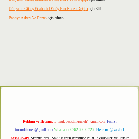
Dünyanın Güneş Etrafında Dönüş Hızı Neden Değişir
için
Elif
Bahriye Askeri Ne Demek
için
admin
etxper
Reklam ve İletişim:
E-mail:
backlinkpaneli@gmail.com
Teams:
forumhizmeti@gmail.com
Whatsapp: 0262 606 0 726
Telegram: @karabul
Yasal Uyarı:
Sitemiz, 5651 Sayılı Kanun gereğince Bilgi Teknolojileri ve İletişim