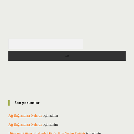
Arama
Son yorumlar
Ağ Bağlantıları Nelerdir
için
admin
Ağ Bağlantıları Nelerdir
için
Emine
Dünyanın Güneş Etrafında Dönüş Hızı Neden Değişir
için
admin