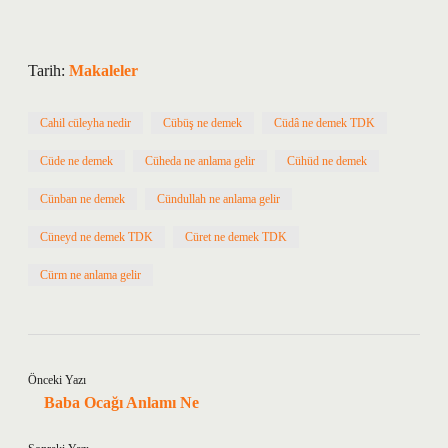
Tarih:
Makaleler
Cahil cüleyha nedir
Cübüş ne demek
Cüdâ ne demek TDK
Cüde ne demek
Cüheda ne anlama gelir
Cühüd ne demek
Cünban ne demek
Cündullah ne anlama gelir
Cüneyd ne demek TDK
Cüret ne demek TDK
Cürm ne anlama gelir
Önceki Yazı
Baba Ocağı Anlamı Ne