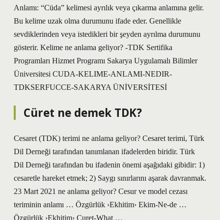
Anlamı: “Cüda” kelimesi ayrılık veya çıkarma anlamına gelir.
Bu kelime uzak olma durumunu ifade eder. Genellikle
sevdiklerinden veya istedikleri bir şeyden ayrılma durumunu
gösterir. Kelime ne anlama geliyor? -TDK Sertifika
Programları Hizmet Programı Sakarya Uygulamalı Bilimler
Üniversitesi CUDA-KELIME-ANLAMI-NEDIR-
TDKSERFUCCE-SAKARYA ÜNİVERSİTESİ
Cüret ne demek TDK?
Cesaret (TDK) terimi ne anlama geliyor? Cesaret terimi, Türk
Dil Derneği tarafından tanımlanan ifadelerden biridir. Türk
Dil Derneği tarafından bu ifadenin önemi aşağıdaki gibidir: 1)
cesaretle hareket etmek; 2) Saygı sınırlarını aşarak davranmak.
23 Mart 2021 ne anlama geliyor? Cesur ve model cezası
teriminin anlamı … Özgürlük ›Ekhitim› Ekim-Ne-de …
Özgürlük ›Ekhitim› Curet-What …