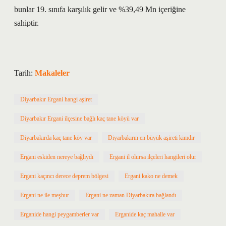
bunlar 19. sınıfa karşılık gelir ve %39,49 Mn içeriğine
sahiptir.
Tarih:
Makaleler
Diyarbakır Ergani hangi aşiret
Diyarbakır Ergani ilçesine bağlı kaç tane köyü var
Diyarbakırda kaç tane köy var
Diyarbakırın en büyük aşireti kimdir
Ergani eskiden nereye bağlıydı
Ergani il olursa ilçeleri hangileri olur
Ergani kaçıncı derece deprem bölgesi
Ergani kako ne demek
Ergani ne ile meşhur
Ergani ne zaman Diyarbakıra bağlandı
Erganide hangi peygamberler var
Erganide kaç mahalle var