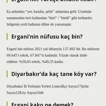
Eş anlamlısı “yer, kasaba, şehir” anlamına gelir. Urartular
zamanından beri kullanılan “hini” / “hinili” gibi kelimeler,
bölgenin yerli halkının diline de yansımıştır.
Ergani’nin nüfusu kaç bin?
Ergani’nin nüfusu 2021 yılı itibarıyla 137.492’dir. Bu nüfusun
69.645’i erkek, 67.847’si kadındır. Yüzde olarak ifade
edilirse: %50,65 erkek, %49,35 kadın.
Diyarbakır’da kaç tane köy var?
Diyarbakır İli Yerleşim Yerleri Listesiİlçe Sayısı17Şehir
Sayısı12Köy Sayısı1046
Ergani kako ne demek?