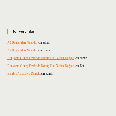
Son yorumlar
Ağ Bağlantıları Nelerdir
için
admin
Ağ Bağlantıları Nelerdir
için
Emine
Dünyanın Güneş Etrafında Dönüş Hızı Neden Değişir
için
admin
Dünyanın Güneş Etrafında Dönüş Hızı Neden Değişir
için
Elif
Bahriye Askeri Ne Demek
için
admin