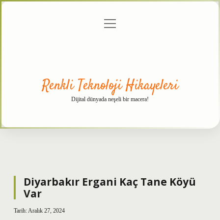
menüyü
Anasayfa
Gizlilik
Yasal
Hakkımızda
aç
Politikası
Uyarı
Renkli Teknoloji Hikayeleri
Dijital dünyada neşeli bir macera!
Diyarbakır Ergani Kaç Tane Köyü
Var
Tarih: Aralık 27, 2024