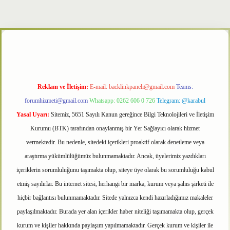
per
Reklam ve İletişim:
E-mail:
backlinkpaneli@gmail.com
Teams:
forumhizmeti@gmail.com
Whatsapp: 0262 606 0 726
Telegram: @karabul
Yasal Uyarı:
Sitemiz, 5651 Sayılı Kanun gereğince Bilgi Teknolojileri ve İletişim
Kurumu (BTK) tarafından onaylanmış bir Yer Sağlayıcı olarak hizmet
vermektedir. Bu nedenle, sitedeki içerikleri proaktif olarak denetleme veya
araştırma yükümlülüğümüz bulunmamaktadır. Ancak, üyelerimiz yazdıkları
içeriklerin sorumluluğunu taşımakta olup, siteye üye olarak bu sorumluluğu kabul
etmiş sayılırlar. Bu internet sitesi, herhangi bir marka, kurum veya şahıs şirketi ile
hiçbir bağlantısı bulunmamaktadır. Sitede yalnızca kendi hazırladığımız makaleler
paylaşılmaktadır. Burada yer alan içerikler haber niteliği taşımamakta olup, gerçek
kurum ve kişiler hakkında paylaşım yapılmamaktadır. Gerçek kurum ve kişiler ile