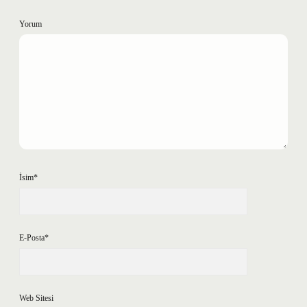
Yorum
İsim*
E-Posta*
Web Sitesi