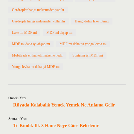
Gardroplar hangi malzemeden yapılır
Gardropta hangi malzemeler kullanılır
Hangi dolap leke tutmaz
Lake mi MDF mi
MDF mi ahşap mı
MDF mi daha iyi ahşap mı
MDF mi daha iyi yonga levha mı
Mobilyada en kaliteli malzeme nedir
Sunta mı iyi MDF mi
Yonga levha mı daha iyi MDF mi
Önceki Yazı
Rüyada Kalabalık Yemek Yemek Ne Anlama Gelir
Sonraki Yazı
Tc Kimlik Ilk 3 Hane Neye Göre Belirlenir