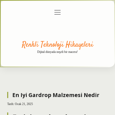
menüyü
Anasayfa
Gizlilik
Yasal
Hakkımızda
aç
Politikası
Uyarı
Renkli Teknoloji Hikayeleri
Dijital dünyada neşeli bir macera!
En Iyi Gardrop Malzemesi Nedir
Tarih: Ocak 21, 2025