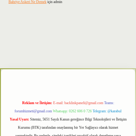
Bahriye Askeri Ne Demek
için
admin
r
Reklam ve İletişim:
E-mail:
backlinkpaneli@gmail.com
Teams:
forumhizmeti@gmail.com
Whatsapp: 0262 606 0 726
Telegram: @karabul
Yasal Uyarı:
Sitemiz, 5651 Sayılı Kanun gereğince Bilgi Teknolojileri ve İletişim
Kurumu (BTK) tarafından onaylanmış bir Yer Sağlayıcı olarak hizmet
vermektedir. Bu nedenle, sitedeki içerikleri proaktif olarak denetleme veya