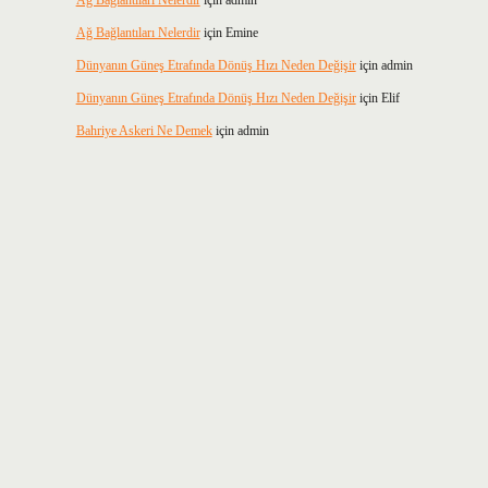
Ağ Bağlantıları Nelerdir
için
admin
Ağ Bağlantıları Nelerdir
için
Emine
Dünyanın Güneş Etrafında Dönüş Hızı Neden Değişir
için
admin
Dünyanın Güneş Etrafında Dönüş Hızı Neden Değişir
için
Elif
Bahriye Askeri Ne Demek
için
admin