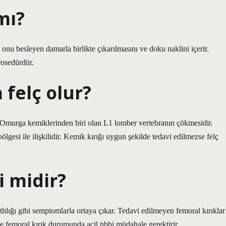
mı?
 onu besleyen damarla birlikte çıkarılmasını ve doku naklini içerir.
rosedürdür.
 felç olur?
. Omurga kemiklerinden biri olan L1 lomber vertebranın çökmesidir.
gesi ile ilişkilidir. Kemik kırığı uygun şekilde tedavi edilmezse felç
i midir?
tlılığı gibi semptomlarla ortaya çıkar. Tedavi edilmeyen femoral kırıklar
e femoral kırık durumunda acil tıbbi müdahale gerektirir.