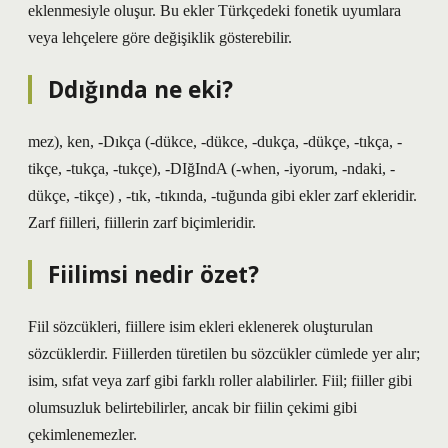
eklenmesiyle oluşur. Bu ekler Türkçedeki fonetik uyumlara
veya lehçelere göre değişiklik gösterebilir.
Ddığında ne eki?
mez), ken, -Dıkça (-dükce, -dükce, -dukça, -dükçe, -tıkça, -
tikçe, -tukça, -tukçe), -DIğIndA (-when, -iyorum, -ndaki, -
dükçe, -tikçe) , -tık, -tıkında, -tuğunda gibi ekler zarf ekleridir.
Zarf fiilleri, fiillerin zarf biçimleridir.
Fiilimsi nedir özet?
Fiil sözcükleri, fiillere isim ekleri eklenerek oluşturulan
sözcüklerdir. Fiillerden türetilen bu sözcükler cümlede yer alır;
isim, sıfat veya zarf gibi farklı roller alabilirler. Fiil; fiiller gibi
olumsuzluk belirtebilirler, ancak bir fiilin çekimi gibi
çekimlenemezler.