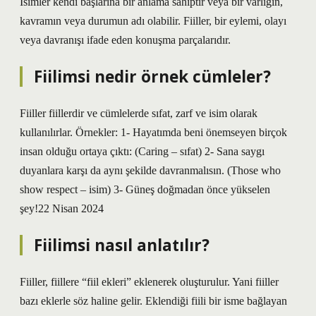
İsimler kendi başlarına bir anlama sahiptir veya bir varlığın,
kavramın veya durumun adı olabilir. Fiiller, bir eylemi, olayı
veya davranışı ifade eden konuşma parçalarıdır.
Fiilimsi nedir örnek cümleler?
Fiiller fiillerdir ve cümlelerde sıfat, zarf ve isim olarak
kullanılırlar. Örnekler: 1- Hayatımda beni önemseyen birçok
insan olduğu ortaya çıktı: (Caring – sıfat) 2- Sana saygı
duyanlara karşı da aynı şekilde davranmalısın. (Those who
show respect – isim) 3- Güneş doğmadan önce yükselen
şey!22 Nisan 2024
Fiilimsi nasıl anlatılır?
Fiiller, fiillere “fiil ekleri” eklenerek oluşturulur. Yani fiiller
bazı eklerle söz haline gelir. Eklendiği fiili bir isme bağlayan