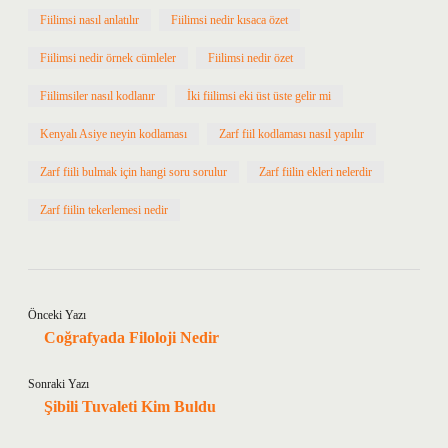
Fiilimsi nasıl anlatılır
Fiilimsi nedir kısaca özet
Fiilimsi nedir örnek cümleler
Fiilimsi nedir özet
Fiilimsiler nasıl kodlanır
İki fiilimsi eki üst üste gelir mi
Kenyalı Asiye neyin kodlaması
Zarf fiil kodlaması nasıl yapılır
Zarf fiili bulmak için hangi soru sorulur
Zarf fiilin ekleri nelerdir
Zarf fiilin tekerlemesi nedir
Önceki Yazı
Coğrafyada Filoloji Nedir
Sonraki Yazı
Şibili Tuvaleti Kim Buldu