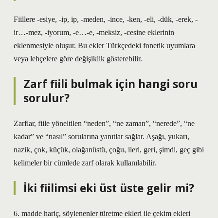
Fiillere -esiye, -ip, ip, -meden, -ince, -ken, -eli, -dük, -erek, -
ir…-mez, -iyorum, -e…-e, -meksiz, -cesine eklerinin
eklenmesiyle oluşur. Bu ekler Türkçedeki fonetik uyumlara
veya lehçelere göre değişiklik gösterebilir.
Zarf fiili bulmak için hangi soru
sorulur?
Zarflar, fiile yöneltilen “neden”, “ne zaman”, “nerede”, “ne
kadar” ve “nasıl” sorularına yanıtlar sağlar. Aşağı, yukarı,
nazik, çok, küçük, olağanüstü, çoğu, ileri, geri, şimdi, geç gibi
kelimeler bir cümlede zarf olarak kullanılabilir.
İki fiilimsi eki üst üste gelir mi?
6. madde hariç, söylenenler türetme ekleri ile çekim ekleri