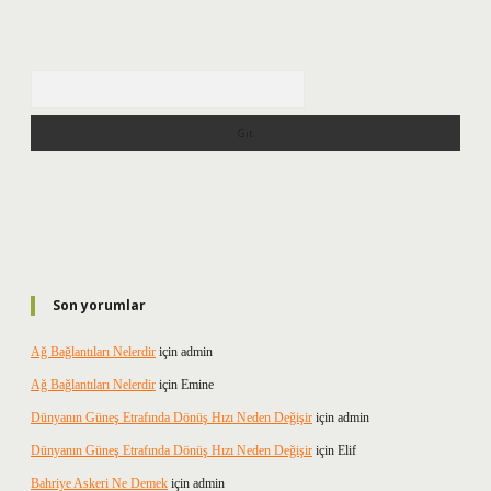
Arama
Son yorumlar
Ağ Bağlantıları Nelerdir
için
admin
Ağ Bağlantıları Nelerdir
için
Emine
Dünyanın Güneş Etrafında Dönüş Hızı Neden Değişir
için
admin
Dünyanın Güneş Etrafında Dönüş Hızı Neden Değişir
için
Elif
Bahriye Askeri Ne Demek
için
admin