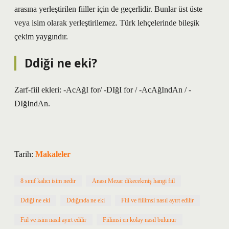
arasına yerleştirilen fiiller için de geçerlidir. Bunlar üst üste
veya isim olarak yerleştirilemez. Türk lehçelerinde bileşik
çekim yaygındır.
Ddiği ne eki?
Zarf-fiil ekleri: -AcAğI for/ -DIğI for / -AcAğIndAn / -
DIğIndAn.
Tarih:
Makaleler
8 sınıf kalıcı isim nedir
Anası Mezar dikecekmiş hangi fiil
Ddiği ne eki
Ddığında ne eki
Fiil ve fiilimsi nasıl ayırt edilir
Fiil ve isim nasıl ayırt edilir
Fiilimsi en kolay nasıl bulunur