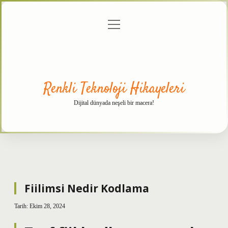
menüyü
Anasayfa
Gizlilik
Yasal
Hakkımızda
aç
Politikası
Uyarı
Renkli Teknoloji Hikayeleri
Dijital dünyada neşeli bir macera!
Fiilimsi Nedir Kodlama
Tarih: Ekim 28, 2024