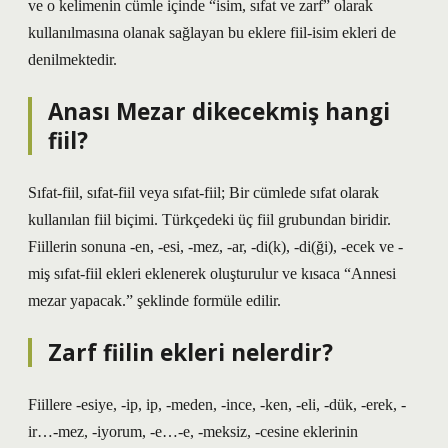
ve o kelimenin cümle içinde “isim, sıfat ve zarf” olarak
kullanılmasına olanak sağlayan bu eklere fiil-isim ekleri de
denilmektedir.
Anası Mezar dikecekmiş hangi
fiil?
Sıfat-fiil, sıfat-fiil veya sıfat-fiil; Bir cümlede sıfat olarak
kullanılan fiil biçimi. Türkçedeki üç fiil grubundan biridir.
Fiillerin sonuna -en, -esi, -mez, -ar, -di(k), -di(ği), -ecek ve -
miş sıfat-fiil ekleri eklenerek oluşturulur ve kısaca “Annesi
mezar yapacak.” şeklinde formüle edilir.
Zarf fiilin ekleri nelerdir?
Fiillere -esiye, -ip, ip, -meden, -ince, -ken, -eli, -dük, -erek, -
ir…-mez, -iyorum, -e…-e, -meksiz, -cesine eklerinin