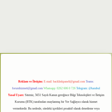
r
Reklam ve İletişim:
E-mail:
backlinkpaneli@gmail.com
Teams:
forumhizmeti@gmail.com
Whatsapp: 0262 606 0 726
Telegram: @karabul
Yasal Uyarı:
Sitemiz, 5651 Sayılı Kanun gereğince Bilgi Teknolojileri ve İletişim
Kurumu (BTK) tarafından onaylanmış bir Yer Sağlayıcı olarak hizmet
vermektedir. Bu nedenle, sitedeki içerikleri proaktif olarak denetleme veya