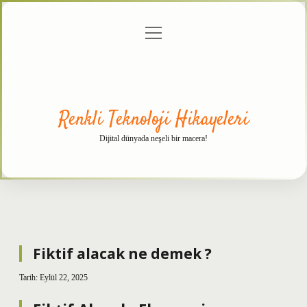
menüyü
Anasayfa
Gizlilik
Yasal
Hakkımızda
aç
Politikası
Uyarı
Renkli Teknoloji Hikayeleri
Dijital dünyada neşeli bir macera!
Fiktif alacak ne demek ?
Tarih: Eylül 22, 2025