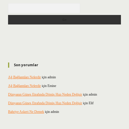
Arama
Son yorumlar
Ağ Bağlantıları Nelerdir
için
admin
Ağ Bağlantıları Nelerdir
için
Emine
Dünyanın Güneş Etrafında Dönüş Hızı Neden Değişir
için
admin
Dünyanın Güneş Etrafında Dönüş Hızı Neden Değişir
için
Elif
Bahriye Askeri Ne Demek
için
admin