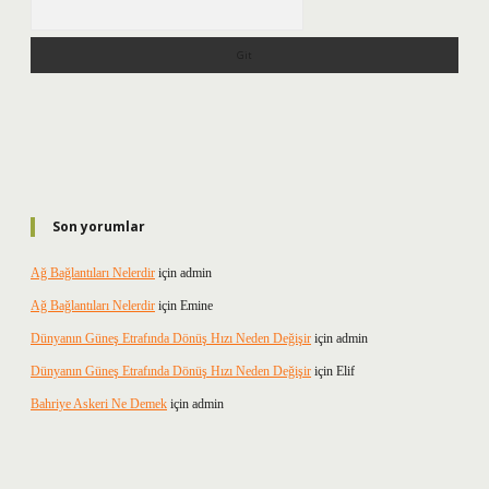
Arama
Son yorumlar
Ağ Bağlantıları Nelerdir
için
admin
Ağ Bağlantıları Nelerdir
için
Emine
Dünyanın Güneş Etrafında Dönüş Hızı Neden Değişir
için
admin
Dünyanın Güneş Etrafında Dönüş Hızı Neden Değişir
için
Elif
Bahriye Askeri Ne Demek
için
admin