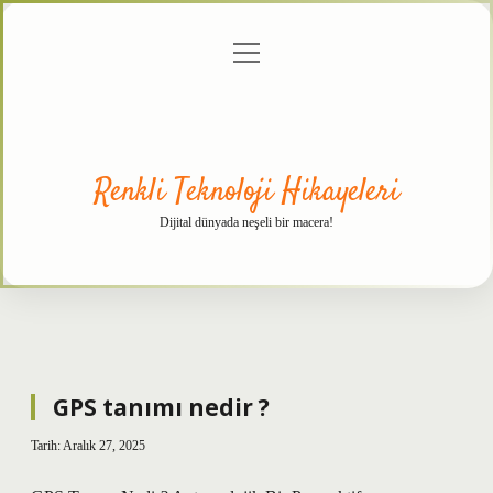
menüyü
Anasayfa
Gizlilik
Yasal
Hakkımızda
aç
Politikası
Uyarı
Renkli Teknoloji Hikayeleri
Dijital dünyada neşeli bir macera!
GPS tanımı nedir ?
Tarih: Aralık 27, 2025