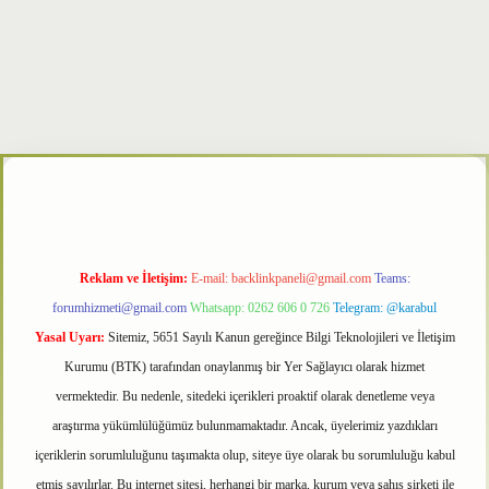
r
Reklam ve İletişim:
E-mail:
backlinkpaneli@gmail.com
Teams:
forumhizmeti@gmail.com
Whatsapp: 0262 606 0 726
Telegram: @karabul
Yasal Uyarı:
Sitemiz, 5651 Sayılı Kanun gereğince Bilgi Teknolojileri ve İletişim
Kurumu (BTK) tarafından onaylanmış bir Yer Sağlayıcı olarak hizmet
vermektedir. Bu nedenle, sitedeki içerikleri proaktif olarak denetleme veya
araştırma yükümlülüğümüz bulunmamaktadır. Ancak, üyelerimiz yazdıkları
içeriklerin sorumluluğunu taşımakta olup, siteye üye olarak bu sorumluluğu kabul
etmiş sayılırlar. Bu internet sitesi, herhangi bir marka, kurum veya şahıs şirketi ile