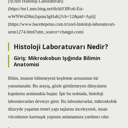
[![Özel Histoloji Laboratuvarı]
(https://tse1.mm.bing.net/th/id/OIP.o6-Etz-
wWNWsD8m2spma3gHaKj?cb=12&pid=Api)]
(https://www.hacettepetas.com.tr/ozel-histoloji-laboratuvari-
urun1274.html?utm_source=chatgpt.com)
Histoloji Laboratuvarı Nedir?
Giriş: Mikroskobun Işığında Bilimin
Anatomisi
Bilim, insanın bilinmeyeni keşfetme arzusunun bir
yansımasıdır. Bu arayış, gözle görülemeyen dünyaların
kapılarını aralamakla başlar. İşte bu noktada, histoloji
laboratuvarları devreye girer. Bu laboratuvarlar, mikroskobik
düzeyde yaşamın temel yapı taşlarını inceleyerek, insan
vücudunun karmaşık yapısını anlamamıza yardımcı olur.