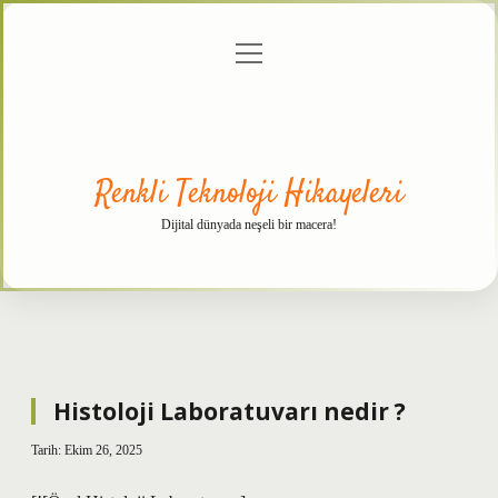
menüyü
Anasayfa
Gizlilik
Yasal
Hakkımızda
aç
Politikası
Uyarı
Renkli Teknoloji Hikayeleri
Dijital dünyada neşeli bir macera!
Histoloji Laboratuvarı nedir ?
Tarih: Ekim 26, 2025