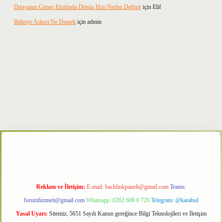
Dünyanın Güneş Etrafında Dönüş Hızı Neden Değişir
için
Elif
Bahriye Askeri Ne Demek
için
admin
txper
Reklam ve İletişim:
E-mail:
backlinkpaneli@gmail.com
Teams:
forumhizmeti@gmail.com
Whatsapp: 0262 606 0 726
Telegram: @karabul
Yasal Uyarı:
Sitemiz, 5651 Sayılı Kanun gereğince Bilgi Teknolojileri ve İletişim