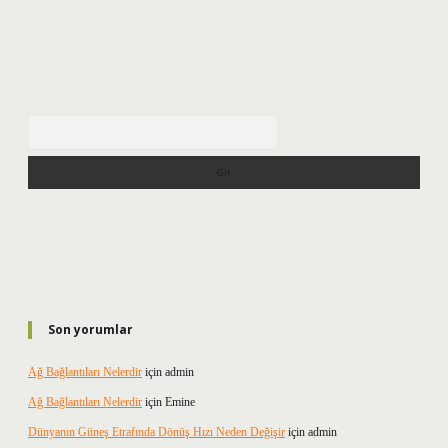
Arama
Son yorumlar
Ağ Bağlantıları Nelerdir
için
admin
Ağ Bağlantıları Nelerdir
için
Emine
Dünyanın Güneş Etrafında Dönüş Hızı Neden Değişir
için
admin