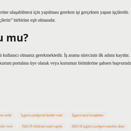
rine ulaşabilmesi için yapılması gereken işi gerçekten yapan işçilerdir.
lerin” birbirine eşit olmasıdır.
lu mu?
ullanıcı olmanız gerekmektedir. İş arama sürecinin ilk adımı kayıttır.
kurum portalına üye olarak veya kurumun birimlerine şahsen başvurud
gesi nedir
İşgücü çizelgesini kimler verir
İşgücü nasıl hesaplanır
ler verir
İŞKUR bildirimi nasıl yapılır
İŞKUR işgücü çizelgesi nereden alınır