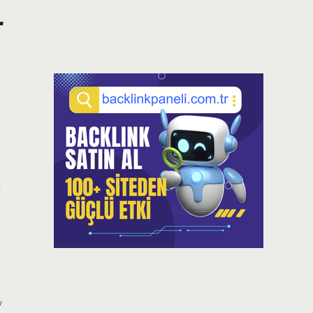
r
a
/