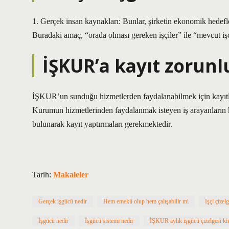
1. Gerçek insan kaynakları: Bunlar, şirketin ekonomik hedefle
Buradaki amaç, “orada olması gereken işçiler” ile “mevcut işçi
İŞKUR’a kayıt zorun
İŞKUR’un sunduğu hizmetlerden faydalanabilmek için kayıtlı k
Kurumun hizmetlerinden faydalanmak isteyen iş arayanların 
bulunarak kayıt yaptırmaları gerekmektedir.
Tarih:
Makaleler
Gerçek işgücü nedir
Hem emekli olup hem çalışabilir mi
İşçi çizel
İşgücü nedir
İşgücü sistemi nedir
İŞKUR aylık işgücü çizelgesi kim