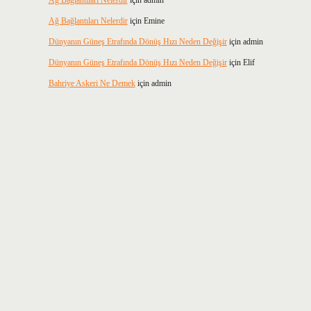
Ağ Bağlantıları Nelerdir
için
admin
Ağ Bağlantıları Nelerdir
için
Emine
Dünyanın Güneş Etrafında Dönüş Hızı Neden Değişir
için
admin
Dünyanın Güneş Etrafında Dönüş Hızı Neden Değişir
için
Elif
Bahriye Askeri Ne Demek
için
admin