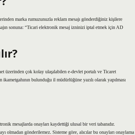
r?
zerinden marka rumuzunuzla reklam mesajı gönderdiğiniz kişilere
ın sonuna: “Ticari elektronik mesaj izninizi iptal etmek için AD
lır?
et üzerinden çok kolay ulaşılabilen e-devlet portalı ve Ticaret
am ikametgahının bulunduğu il müdürlüğüne yazılı olarak yapılması
ronik mesajlarda onayları kaydettiği ulusal bir veri tabanıdır.
onayı olmadan gönderilemez. Sisteme göre, alıcılar bu onayları onaylama