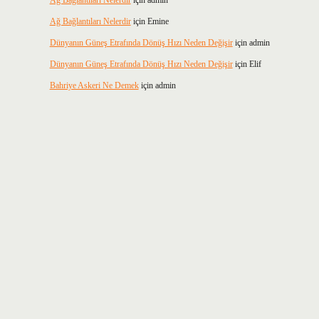
Ağ Bağlantıları Nelerdir
için
admin
Ağ Bağlantıları Nelerdir
için
Emine
Dünyanın Güneş Etrafında Dönüş Hızı Neden Değişir
için
admin
Dünyanın Güneş Etrafında Dönüş Hızı Neden Değişir
için
Elif
Bahriye Askeri Ne Demek
için
admin