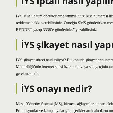
İYS iptali nasıl yapılı
İYS VİA ile tüm operatörlerde tanımlı 3338 kısa numarası ü
reddetme hakkı verebilirsiniz. Örneğin SMS gönderirken mesaj
REDDET yazıp 3338’e gönderiniz.” yazabilirsiniz.
İYS şikayet nasıl yapı
İYS şikayet süreci nasıl işliyor? Bu konuda şikayetlerin intern
Müdürlüğü’nün internet sitesi üzerinden veya şikayetçinin t
gerekmektedir.
İYS onayı nedir?
Mesaj Yönetim Sistemi (MS), hizmet sağlayıcıların ticari elekt
Promosyonlar ve kampanyalar gibi içerikler artık alıcıların 