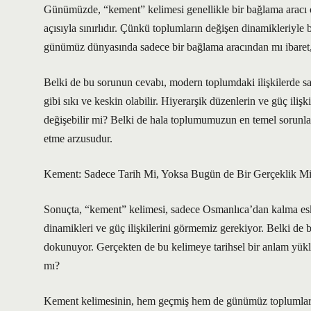
Günümüzde, “kement” kelimesi genellikle bir bağlama aracı ol
açısıyla sınırlıdır. Çünkü toplumların değişen dinamikleriyle
günümüz dünyasında sadece bir bağlama aracından mı ibaret,
Belki de bu sorunun cevabı, modern toplumdaki ilişkilerde sak
gibi sıkı ve keskin olabilir. Hiyerarşik düzenlerin ve güç ili
değişebilir mi? Belki de hala toplumumuzun en temel sorunların
etme arzusudur.
Kement: Sadece Tarih Mi, Yoksa Bugün de Bir Gerçeklik M
Sonuçta, “kement” kelimesi, sadece Osmanlıca’dan kalma eski
dinamikleri ve güç ilişkilerini görmemiz gerekiyor. Belki de
dokunuyor. Gerçekten de bu kelimeye tarihsel bir anlam yü
mı?
Kement kelimesinin, hem geçmiş hem de günümüz toplumları i