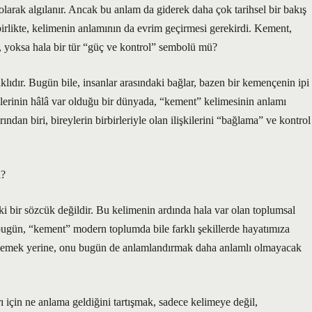
arak algılanır. Ancak bu anlam da giderek daha çok tarihsel bir bakış
 birlikte, kelimenin anlamının da evrim geçirmesi gerekirdi. Kement,
 yoksa hala bir tür “güç ve kontrol” sembolü mü?
lıdır. Bugün bile, insanlar arasındaki bağlar, bazen bir kemençenin ipi
şkilerinin hâlâ var olduğu bir dünyada, “kement” kelimesinin anlamı
dan biri, bireylerin birbirleriyle olan ilişkilerini “bağlama” ve kontrol
i?
 bir sözcük değildir. Bu kelimenin ardında hala var olan toplumsal
 bugün, “kement” modern toplumda bile farklı şekillerde hayatımıza
klemek yerine, onu bugün de anlamlandırmak daha anlamlı olmayacak
çin ne anlama geldiğini tartışmak, sadece kelimeye değil,