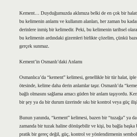
Kement… Duyduğumuzda aklımıza belki de en çok bir halat, bi
bu kelimenin anlamı ve kullanım alanları, her zaman bu kadar 
derinlere inmiş bir kelimedir. Peki, bu kelimenin tarihsel ol
bu kelimenin ardındaki gizemleri birlikte çözelim, çünkü baz
gerçek sunmaz.
Kement’in Osmanlı’daki Anlamı
Osmanlıca’da “kement” kelimesi, genellikle bir tür halat, iple
ötesinde, kelime daha derin anlamlar taşır. Osmanlı’da “kement
bağlı olmasını sağlama amacı güden bir anlam taşıyordu. Keme
bir şey ya da bir durum üzerinde sıkı bir kontrol veya güç iliş
Bunun yanında, “kement” kelimesi, bazen bir “tuzağa” ya da “
zamanda bir tuzak haline dönüşebilir ve kişi, bu bağla başka 
pratik bir gereç değil, güç, kontrol ve yönlendirmenin sem