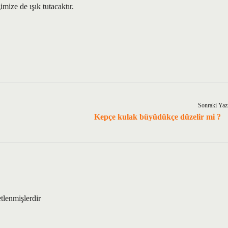
mize de ışık tutacaktır.
Sonraki Yaz
Kepçe kulak büyüdükçe düzelir mi ?
etlenmişlerdir