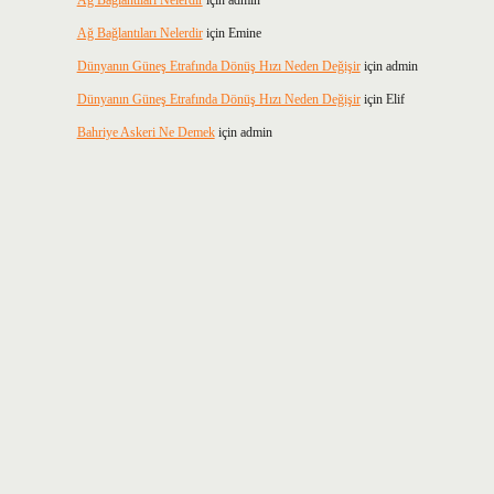
Ağ Bağlantıları Nelerdir
için
admin
Ağ Bağlantıları Nelerdir
için
Emine
Dünyanın Güneş Etrafında Dönüş Hızı Neden Değişir
için
admin
Dünyanın Güneş Etrafında Dönüş Hızı Neden Değişir
için
Elif
Bahriye Askeri Ne Demek
için
admin