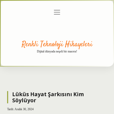
menüyü
Anasayfa
Gizlilik
Yasal
Hakkımızda
aç
Politikası
Uyarı
Renkli Teknoloji Hikayeleri
Dijital dünyada neşeli bir macera!
Lüküs Hayat Şarkısını Kim
Söylüyor
Tarih: Aralık 30, 2024