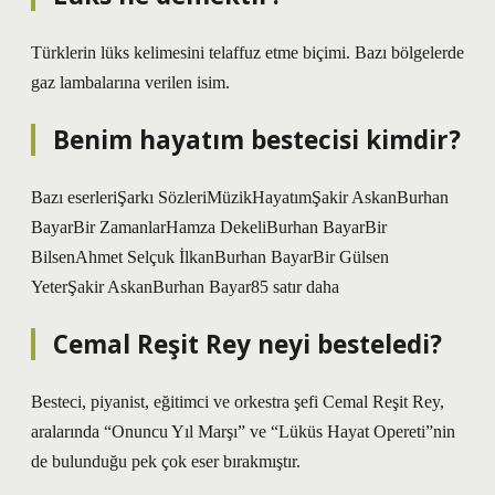
Türklerin lüks kelimesini telaffuz etme biçimi. Bazı bölgelerde
gaz lambalarına verilen isim.
Benim hayatım bestecisi kimdir?
Bazı eserleriŞarkı SözleriMüzikHayatımŞakir AskanBurhan
BayarBir ZamanlarHamza DekeliBurhan BayarBir
BilsenAhmet Selçuk İlkanBurhan BayarBir Gülsen
YeterŞakir AskanBurhan Bayar85 satır daha
Cemal Reşit Rey neyi besteledi?
Besteci, piyanist, eğitimci ve orkestra şefi Cemal Reşit Rey,
aralarında “Onuncu Yıl Marşı” ve “Lüküs Hayat Opereti”nin
de bulunduğu pek çok eser bırakmıştır.