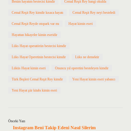
Benim hayatım bestecisi kimdir
Cemal Reşit Rey hangi okulda
Cemal Reşit Rey kimdir kısaca hayatı
Cemal Reşit Rey neyi besteledi
Cemal Reşit Reyde otopark var mı
Hayat kimin eseri
Hayattan hikayeler kimin eseridir
Lüks Hayat operatörün bestecisi kimdir
Lüks Hayat Operetinin bestecisi kimdir
Lüks ne demektir
Lüküs Hayat kimin eseri
Onuncu yıl operetini besteleyen kimdir
Türk Beşleri Cemal Reşit Rey kimdir
Yeni Hayat kimin eseri yabancı
Yeni Hayat şiir kitabı kimin eseri
Önceki Yazı
Instagram Beni Takip Edeni Nasıl Silerim