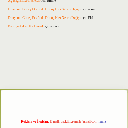
Ağ Bağlantıları Nelerdir
için
Emine
Dünyanın Güneş Etrafında Dönüş Hızı Neden Değişir
için
admin
Dünyanın Güneş Etrafında Dönüş Hızı Neden Değişir
için
Elif
Bahriye Askeri Ne Demek
için
admin
per
Reklam ve İletişim:
E-mail:
backlinkpaneli@gmail.com
Teams: