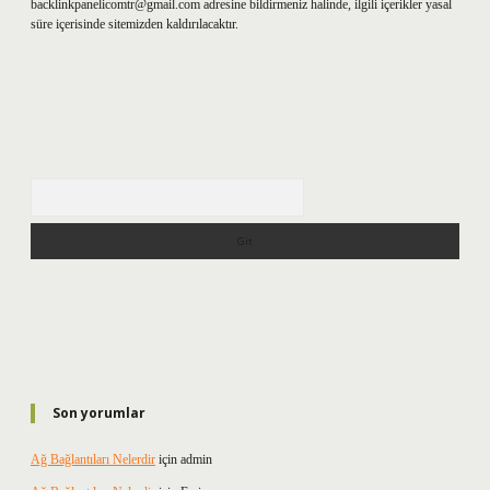
backlinkpanelicomtr@gmail.com
adresine bildirmeniz halinde, ilgili içerikler yasal
süre içerisinde sitemizden kaldırılacaktır.
Arama
Son yorumlar
Ağ Bağlantıları Nelerdir
için
admin