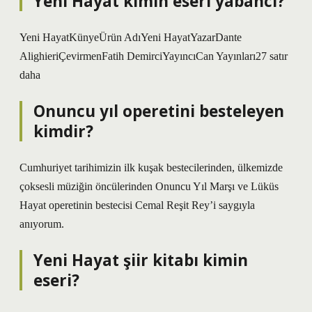
Yeni Hayat kimin eseri yabancı?
Yeni HayatKünyeÜrün AdıYeni HayatYazarDante
AlighieriÇevirmenFatih DemirciYayıncıCan Yayınları27 satır
daha
Onuncu yıl operetini besteleyen
kimdir?
Cumhuriyet tarihimizin ilk kuşak bestecilerinden, ülkemizde
çoksesli müziğin öncülerinden Onuncu Yıl Marşı ve Lüküs
Hayat operetinin bestecisi Cemal Reşit Rey’i saygıyla
anıyorum.
Yeni Hayat şiir kitabı kimin
eseri?