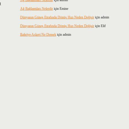
Ağ Bağlantıları Nelerdir
için
admin
t
Ağ Bağlantıları Nelerdir
için
Emine
Dünyanın Güneş Etrafında Dönüş Hızı Neden Değişir
için
admin
Dünyanın Güneş Etrafında Dönüş Hızı Neden Değişir
için
Elif
Bahriye Askeri Ne Demek
için
admin