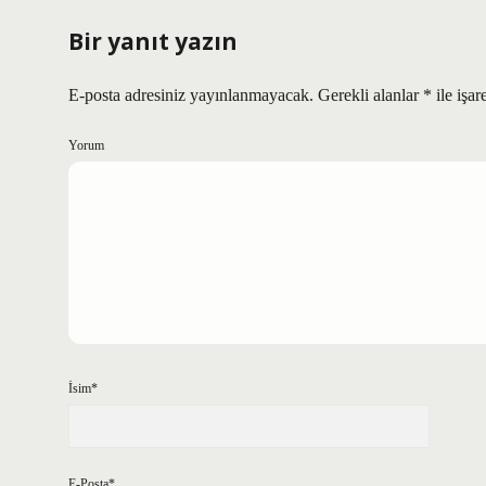
Bir yanıt yazın
E-posta adresiniz yayınlanmayacak.
Gerekli alanlar
*
ile işar
Yorum
İsim*
E-Posta*