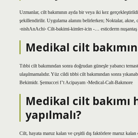
Uzmanlar, cilt bakımının ayda bir veya iki kez gerçekleştirild
şekillendirilir. Uygulama alanını belirlerken; Noktalar, akne, 
›nishAnAchi› Cilt-bakimi-kimler-icin -… esticderm nuşanta
Medikal cilt bakımı
Tıbbi cilt bakımından sonra doğrudan güneşle yabancı temasta
ulaşılmamalıdır. Yüz cildi tıbbi cilt bakımından sonra yık
Bekimidr. Şemuccei f’t Acipayam ›Medical-Calt-Bakmore
Medikal cilt bakımı h
yapılmalı?
Cilt, hayata maruz kalan ve çeşitli dış faktörlere maruz kala