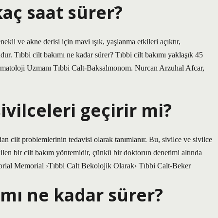
kaç saat sürer?
kli ve akne derisi için mavi ışık, yaşlanma etkileri açıktır,
ygundur. Tıbbi cilt bakımı ne kadar sürer? Tıbbi cilt bakımı yaklaşık 45
Dermatoloji Uzmanı Tıbbi Calt-Baksalmonom. Nurcan Arzuhal Afcar,
ivilceleri geçirir mi?
dan cilt problemlerinin tedavisi olarak tanımlanır. Bu, sivilce ve sivilce
edilen bir cilt bakım yöntemidir, çünkü bir doktorun denetimi altında
morial Memorial ›Tıbbi Calt Bekolojik Olarak› Tıbbi Calt-Beker
ımı ne kadar sürer?