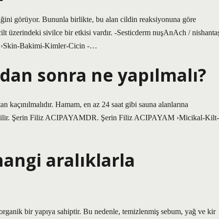
iğini görüyor. Bununla birlikte, bu alan cildin reaksiyonuna göre
cilt üzerindeki sivilce bir etkisi vardır. -Sesticderm nuşAnAch / nishanta
ş ›Skin-Bakimi-Kimler-Cicin -…
ndan sonra ne yapılmalı?
n kaçınılmalıdır. Hamam, en az 24 saat gibi sauna alanlarına
anabilir. Şerin Filiz ACIPAYAMDR. Şerin Filiz ACIPAYAM ›Micikal-Kilt-
angi aralıklarla
n organik bir yapıya sahiptir. Bu nedenle, temizlenmiş sebum, yağ ve kir