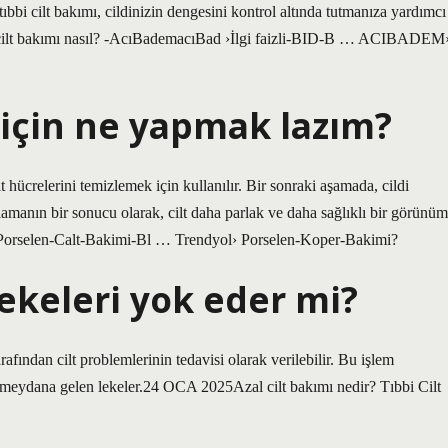
n tıbbi cilt bakımı, cildinizin dengesini kontrol altında tutmanıza yardımcı
bi cilt bakımı nasıl? -AcıBademacıBad ›İlgi faizli-BID-B … ACIBADEM
t için ne yapmak lazım?
 hücrelerini temizlemek için kullanılır. Bir sonraki aşamada, cildi
amanın bir sonucu olarak, cilt daha parlak ve daha sağlıklı bir görünüm
l ›Porselen-Calt-Bakimi-Bl … Trendyol› Porselen-Koper-Bakimi?
lekeleri yok eder mi?
fından cilt problemlerinin tedavisi olarak verilebilir. Bu işlem
ltte meydana gelen lekeler.24 OCA 2025Azal cilt bakımı nedir? Tıbbi Cilt