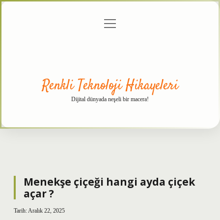
menüyü
Anasayfa
Gizlilik
Yasal
Hakkımızda
aç
Politikası
Uyarı
Renkli Teknoloji Hikayeleri
Dijital dünyada neşeli bir macera!
Menekşe çiçeği hangi ayda çiçek
açar ?
Tarih: Aralık 22, 2025