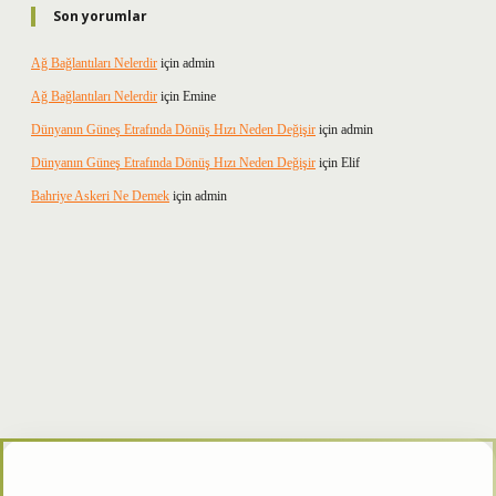
Son yorumlar
Ağ Bağlantıları Nelerdir
için
admin
Ağ Bağlantıları Nelerdir
için
Emine
Dünyanın Güneş Etrafında Dönüş Hızı Neden Değişir
için
admin
Dünyanın Güneş Etrafında Dönüş Hızı Neden Değişir
için
Elif
Bahriye Askeri Ne Demek
için
admin
xper