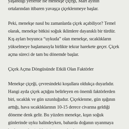
yaşandığı yerlerde ise menekşe çiçeği, Mart ayının
ortalarından itibaren yavaşça çiçeklenmeye başlar.
Peki, menekşe nasıl bu zamanlarda çiçek açabiliyor? Temel
olarak, menekşe bitkisi soğuk iklimlere dayanıklı bir türdür.
Kış ayları boyunca “uykuda” olan menekşe, sıcaklıkların
yükselmeye başlamasıyla birlikte tekrar harekete geçer. Çiçek
açma süreci de tam bu dönemde başlar.
Çiçek Açma Döngüsünde Etkili Olan Faktörler
Menekşe çiçeği, çevresindeki koşullara oldukça duyarlıdır.
Hangi ayda çiçek açtığını belirleyen en önemli faktörlerden
biri, sıcaklık ve gün uzunluğudur. Çiçeklenme, gün ışığının
arttığı, hava sıcaklıklarının 10-15 derece civarına geldiği
döneme denk gelir. Bu yüzden menekşe, kışın soğuk
günlerinde uyku halindeyken, baharda doğanın uyanmaya