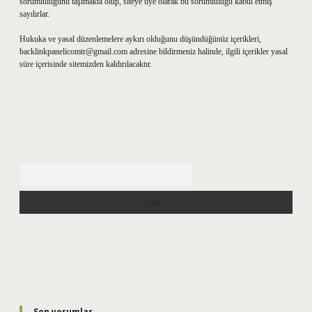
sorumluluğunu taşımakta olup, siteye üye olarak bu sorumluluğu kabul etmiş
sayılırlar.
Hukuka ve yasal düzenlemelere aykırı olduğunu düşündüğünüz içerikleri,
backlinkpanelicomtr@gmail.com
adresine bildirmeniz halinde, ilgili içerikler yasal
süre içerisinde sitemizden kaldırılacaktır.
Arama
Son yorumlar