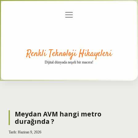
menüyü
Anasayfa
Gizlilik
Yasal
Hakkımızda
aç
Politikası
Uyarı
Renkli Teknoloji Hikayeleri
Dijital dünyada neşeli bir macera!
Meydan AVM hangi metro
durağında ?
Tarih: Haziran 9, 2026