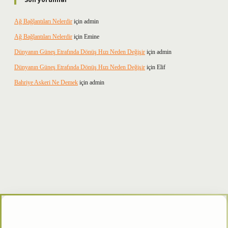
Ağ Bağlantıları Nelerdir
için
admin
Ağ Bağlantıları Nelerdir
için
Emine
Dünyanın Güneş Etrafında Dönüş Hızı Neden Değişir
için
admin
Dünyanın Güneş Etrafında Dönüş Hızı Neden Değişir
için
Elif
Bahriye Askeri Ne Demek
için
admin
er